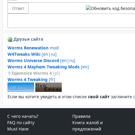
Друзья сайта
Worms Renewation
mod
W4Tweaks Wiki
[en|ru]
Worms Universe Discord
[en|ru]
Worms 4 Mayhem Tweaking Mods
[en]
Tajemnice Worms 4
[pl]
Worms 4 Tweaking
[fr]
Если вы хотите увидеть в этом спиcке
свой сайт
загляните
С чего начать?
Правила
FAQ по сайту
Книга жалоб и
Must Have
предложений