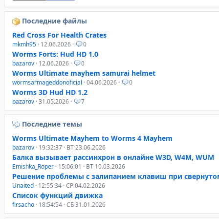
Последние файлы
Red Cross For Health Crates
mkmh95
· 12.06.2026 ·
0
Worms Forts: Hud HD 1.0
bazarov
· 12.06.2026 ·
0
Worms Ultimate mayhem samurai helmet
wormsarmageddonoficial
· 04.06.2026 ·
0
Worms 3D Hud HD 1.2
bazarov
· 31.05.2026 ·
7
Последние темы
Worms Ultimate Mayhem to Worms 4 Mayhem
bazarov
· 19:32:37 · ВТ 23.06.2026
Балка вызывает рассинхрон в онлайне W3D, W4M, WUM
Emishka_Roper
· 15:06:01 · ВТ 10.03.2026
Решение проблемы с залипанием клавиш при свернуто
Unaited
· 12:55:34 · СР 04.02.2026
Список функций движка
firsacho
· 18:54:54 · СБ 31.01.2026