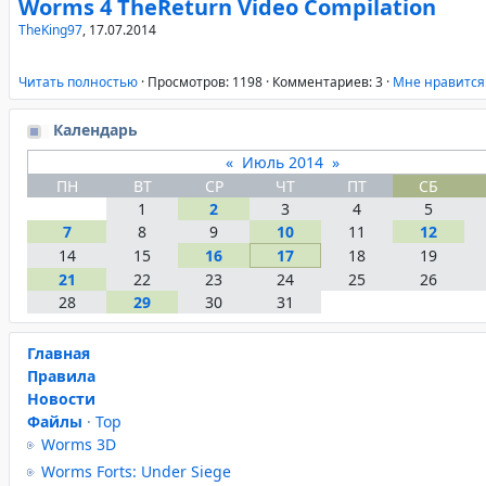
Worms 4 TheReturn Video Compilation
TheKing97
,
17.07.2014
Читать полностью
·
Просмотров: 1198
·
Комментариев: 3
·
Mне нравится
Календарь
«
Июль 2014
»
ПН
ВТ
СР
ЧТ
ПТ
СБ
1
2
3
4
5
7
8
9
10
11
12
14
15
16
17
18
19
21
22
23
24
25
26
28
29
30
31
Главная
Правила
Новости
Файлы
·
Top
Worms 3D
Worms Forts: Under Siege