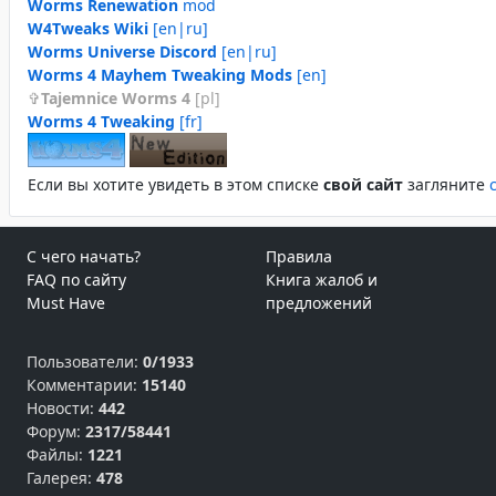
Worms Renewation
mod
W4Tweaks Wiki
[en|ru]
Worms Universe Discord
[en|ru]
Worms 4 Mayhem Tweaking Mods
[en]
Tajemnice Worms 4
[pl]
Worms 4 Tweaking
[fr]
Если вы хотите увидеть в этом спиcке
свой сайт
загляните
С чего начать?
Правила
FAQ по сайту
Книга жалоб и
Must Have
предложений
Пользователи:
0/1933
Комментарии:
15140
Новости:
442
Форум:
2317/58441
Файлы:
1221
Галерея:
478