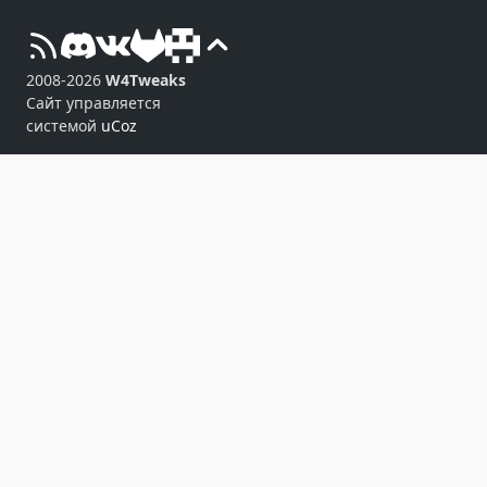
2008-2026
W4Tweaks
Сайт управляется
системой
uCoz