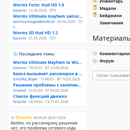
Инвентарь
Worms Forts: Hud HD 1.0
Медали
bazarov
· 12.06.2026 ·
0
Бейджики
Worms Ultimate mayhem samurai helmet
wormsarmageddonoficial
· 04.06.2026 ·
Замечания
0
Worms 3D Hud HD 1.2
Материалы
bazarov
· 31.05.2026 ·
7
Комментарии
Последние темы
Форум
Worms Ultimate Mayhem to Worms 4 Mayhem
bazarov
· 19:32:37 · ВТ 23.06.2026
Балка вызывает рассинхрон в онлайне W3D, W4M, WUM
Emishka_Roper
· 15:06:01 · ВТ 10.03.2026
Решение проблемы с залипанием клавиш при свернутом окне
Unaited
· 12:55:34 · СР 04.02.2026
Список функций движка
firsacho
· 18:54:54 · СБ 31.01.2026