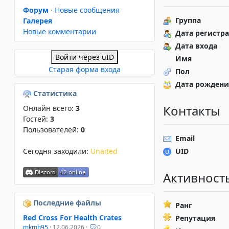
Форум
·
Новые сообщения
Группа
Галерея
Новые комментарии
Дата регистр
Дата входа
Войти через uID
Имя
Старая форма входа
Пол
Дата рождени
Статистика
Контакты
Онлайн всего:
3
Гостей:
3
Пользователей:
0
Email
UID
Сегодня заходили:
Unaited
Активност
Последние файлы
Ранг
Red Cross For Health Crates
Репутация
mkmh95
· 12.06.2026 ·
0