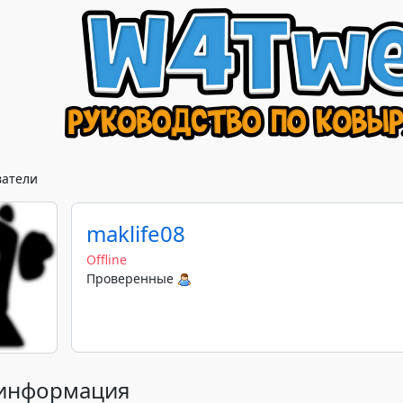
ватели
maklife08
Offline
Проверенные
 информация