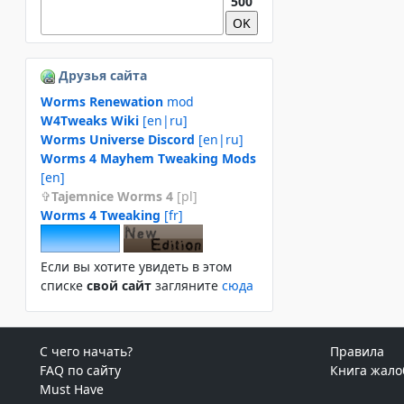
500
Друзья сайта
Worms Renewation
mod
W4Tweaks Wiki
[en|ru]
Worms Universe Discord
[en|ru]
Worms 4 Mayhem Tweaking Mods
[en]
Tajemnice Worms 4
[pl]
Worms 4 Tweaking
[fr]
Если вы хотите увидеть в этом
спиcке
свой сайт
загляните
сюда
С чего начать?
Правила
FAQ по сайту
Книга жало
Must Have