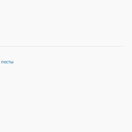
·
посты