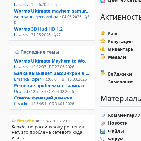
Цвет ника (ui
bazarov
· 12.06.2026 ·
0
Worms Ultimate mayhem samurai helmet
Активност
wormsarmageddonoficial
· 04.06.2026 ·
0
Worms 3D Hud HD 1.2
Ранг
bazarov
· 31.05.2026 ·
7
Репутация
Инвентарь
Последние темы
Медали
Worms Ultimate Mayhem to Worms 4 Mayhem
bazarov
· 19:32:37 · ВТ 23.06.2026
Балка вызывает рассинхрон в онлайне W3D, W4M, WUM
Бейджики
Emishka_Roper
· 15:06:01 · ВТ 10.03.2026
Замечания
Решение проблемы с залипанием клавиш при свернутом окне
Unaited
· 12:55:34 · СР 04.02.2026
Материалы
Список функций движка
firsacho
· 18:54:54 · СБ 31.01.2026
Комментарии
Новости
Файлы
Форум