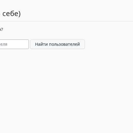
 себе)
х?