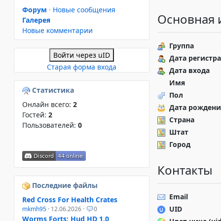
Форум
·
Новые сообщения
Основная
Галерея
Новые комментарии
Группа
Войти через uID
Дата регистр
Старая форма входа
Дата входа
Имя
Статистика
Пол
Онлайн всего:
2
Дата рождени
Гостей:
2
Страна
Пользователей:
0
Штат
Город
Контакты
Последние файлы
Email
Red Cross For Health Crates
UID
mkmh95
· 12.06.2026 ·
0
Worms Forts: Hud HD 1.0