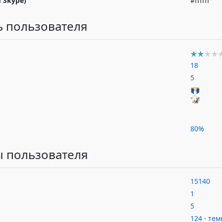
d Skype)
#ffffff
ь пользователя
18
5
80%
 пользователя
15140
1
5
124
·
тем