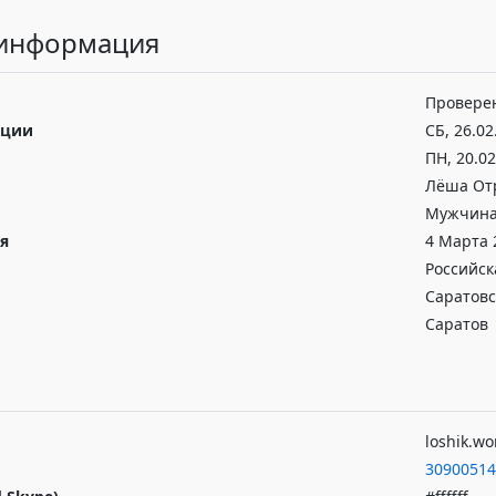
 информация
Провере
ации
СБ, 26.02
ПН, 20.02
Лёша От
Мужчина
я
4 Марта 2
Российск
Саратовс
Саратов
loshik.w
30900514