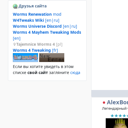
Друзья сайта
Worms Renewation
mod
W4Tweaks Wiki
[en|ru]
Worms Universe Discord
[en|ru]
Worms 4 Mayhem Tweaking Mods
[en]
Tajemnice Worms 4
[pl]
Worms 4 Tweaking
[fr]
Если вы хотите увидеть в этом
спиcке
свой сайт
загляните
сюда
AlexBo
Легендарный 