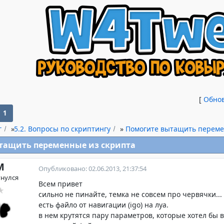
[
Обно
1
г
»
5.2. Вопросы по скриптингу
»
Помогите вытащить переме
тащить переменные из скрипта
M
Опубликовано: 02.06.2013, 21:37:54
гнулся
Всем привет
сильно не пинайте, темка не совсем про червячки...
есть файло от навигации (igo) на луа.
в нем крутятся пару параметров, которые хотел бы 