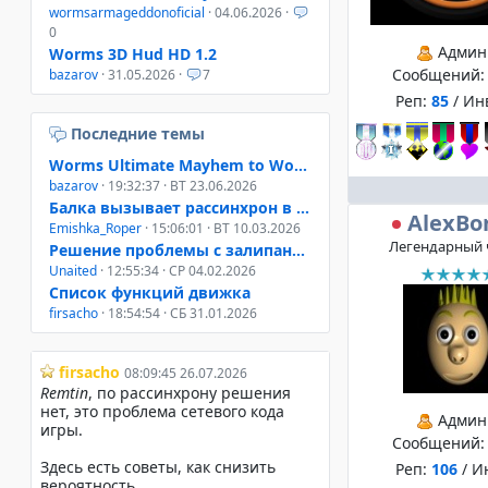
wormsarmageddonoficial
· 04.06.2026 ·
0
Админ
Worms 3D Hud HD 1.2
Сообщений
bazarov
· 31.05.2026 ·
7
Реп:
85
/ Ин
Последние темы
Worms Ultimate Mayhem to Worms 4 Mayhem
bazarov
· 19:32:37 · ВТ 23.06.2026
Балка вызывает рассинхрон в онлайне W3D, W4M, WUM
AlexBo
Emishka_Roper
· 15:06:01 · ВТ 10.03.2026
Легендарный 
Решение проблемы с залипанием клавиш при свернутом окне
Unaited
· 12:55:34 · СР 04.02.2026
Список функций движка
firsacho
· 18:54:54 · СБ 31.01.2026
Админ
Сообщений
Реп:
106
/ И