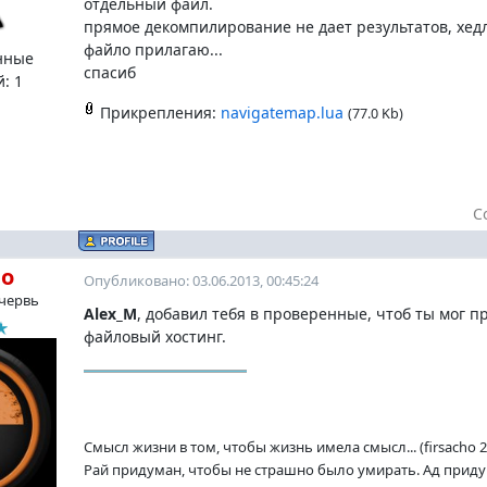
отдельный файл.
прямое декомпилирование не дает результатов, хедл
файло прилагаю...
нные
спасиб
й:
1
Прикрепления:
navigatemap.lua
(77.0 Kb)
С
ho
Опубликовано: 03.06.2013, 00:45:24
червь
Alex_M
, добавил тебя в проверенные, чтоб ты мог 
файловый хостинг.
Смысл жизни в том, чтобы жизнь имела смысл... (firsacho 2
Рай придуман, чтобы не страшно было умирать. Ад придум