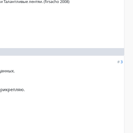
 Талантливые лентяи. (firsacho 2008)
#
3
данных.
 прикрепляю.