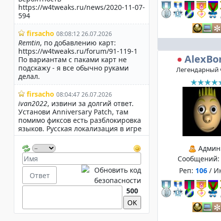
AlexBo
Легендарный 
Админ
Сообщений
Реп:
106
/ И
500