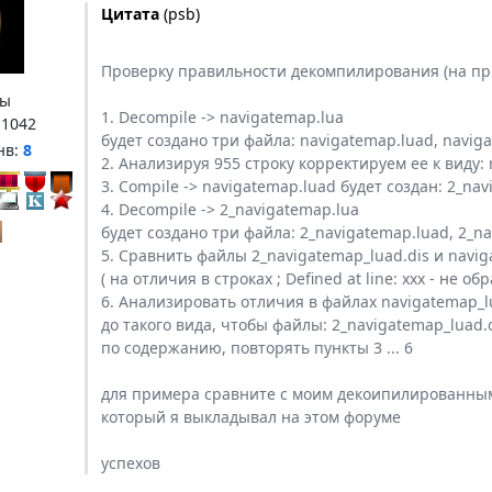
Цитата
(
psb
)
Проверку правильности декомпилирования (на при
ы
1. Decompile -> navigatemap.lua
:
1042
будет создано три файла: navigatemap.luad, naviga
нв:
8
2. Анализируя 955 строку корректируем ее к виду: ret
3. Compile -> navigatemap.luad будет создан: 2_na
4. Decompile -> 2_navigatemap.lua
будет создано три файла: 2_navigatemap.luad, 2_na
5. Сравнить файлы 2_navigatemap_luad.dis и navig
( на отличия в строках ; Defined at line: ххх - не 
6. Анализировать отличия в файлах navigatemap_l
до такого вида, чтобы файлы: 2_navigatemap_luad.
по содержанию, повторять пункты 3 ... 6
для примера сравните с моим декоипилированным
который я выкладывал на этом форуме
успехов