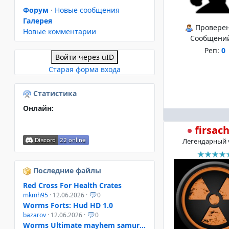
Форум
·
Новые сообщения
Галерея
Провере
Новые комментарии
Сообщени
Реп:
0
Войти через uID
Старая форма входа
Статистика
Онлайн:
firsac
Легендарный 
Последние файлы
Red Cross For Health Crates
mkmh95
· 12.06.2026 ·
0
Worms Forts: Hud HD 1.0
bazarov
· 12.06.2026 ·
0
Worms Ultimate mayhem samurai helmet