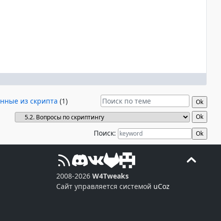
нные из скрипта
(1)
Поиск:
2008-2026
W4Tweaks
Сайт управляется системой
uCoz