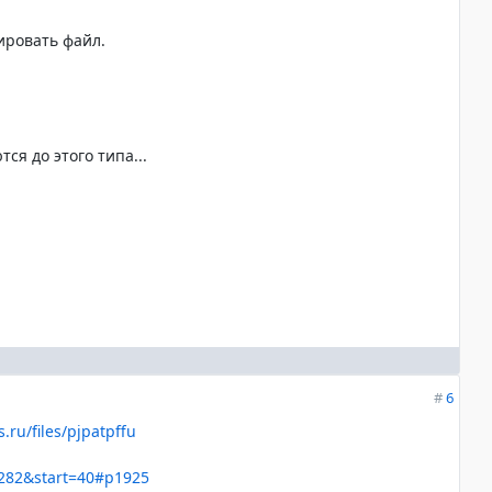
ировать файл.
ся до этого типа...
#
6
es.ru/files/pjpatpffu
=282&start=40#p1925