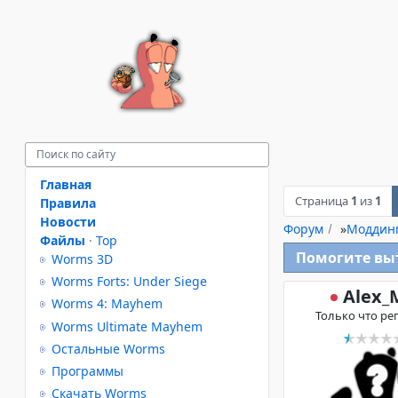
Главная
Страница
1
из
1
Правила
Новости
Форум
»
Моддин
Файлы
·
Top
Помогите вы
Worms 3D
Worms Forts: Under Siege
Alex_
Worms 4: Mayhem
Только что ре
Worms Ultimate Mayhem
Остальные Worms
Программы
Скачать Worms