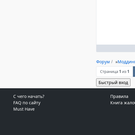
Форум
»
Моддин
Страница
1
из
1
С чего начать?
Правила
FAQ по сайту
Книга жало
Must Have