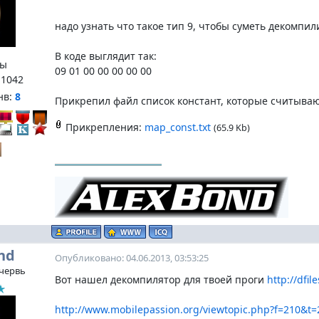
надо узнать что такое тип 9, чтобы суметь декомпил
В коде выглядит так:
ы
09 01 00 00 00 00 00
:
1042
нв:
8
Прикрепил файл список констант, которые считывают
Прикрепления:
map_const.txt
(65.9 Kb)
nd
Опубликовано: 04.06.2013, 03:53:25
червь
Вот нашел декомпилятор для твоей проги
http://dfil
http://www.mobilepassion.org/viewtopic.php?f=210&t