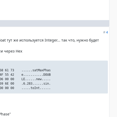
#
4
at тут же используется Integer... так что, нужно будет
и через Hex
 68 61 73 ......satMaxPhas
 4F 55 42 e...........DOUB
 06 00 00 LE......new.....
 69 6E 00 .6.283......sin.
 00 00 00 .....toInt......
xPhase"