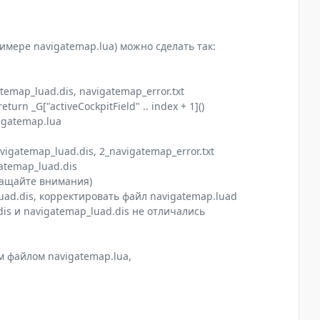
мере navigatemap.lua) можно сделать так:
temap_luad.dis, navigatemap_error.txt
urn _G["activeCockpitField" .. index + 1]()
vigatemap.lua
vigatemap_luad.dis, 2_navigatemap_error.txt
atemap_luad.dis
обращайте внимания)
uad.dis, корректировать файл navigatemap.luad
dis и navigatemap_luad.dis не отличались
 файлом navigatemap.lua,