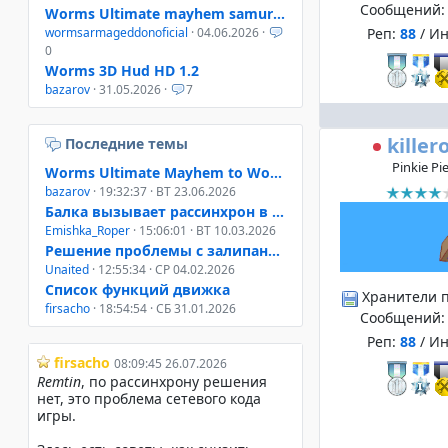
Сообщений
Worms Ultimate mayhem samurai helmet
Реп:
88
/ И
wormsarmageddonoficial
· 04.06.2026 ·
0
Worms 3D Hud HD 1.2
bazarov
· 31.05.2026 ·
7
killero
Последние темы
Pinkie Pi
Worms Ultimate Mayhem to Worms 4 Mayhem
bazarov
· 19:32:37 · ВТ 23.06.2026
Балка вызывает рассинхрон в онлайне W3D, W4M, WUM
Emishka_Roper
· 15:06:01 · ВТ 10.03.2026
Решение проблемы с залипанием клавиш при свернутом окне
Unaited
· 12:55:34 · СР 04.02.2026
Список функций движка
Хранители 
firsacho
· 18:54:54 · СБ 31.01.2026
Сообщений
Реп:
88
/ И