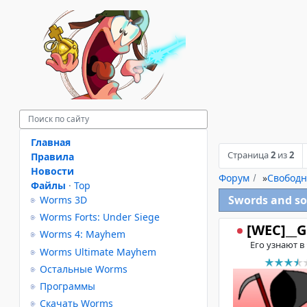
Главная
Страница
2
из
2
Правила
Новости
Форум
»
Свободн
Файлы
·
Top
Swords and so
Worms 3D
Worms Forts: Under Siege
[WEC]__
Worms 4: Mayhem
Его узнают в
Worms Ultimate Mayhem
Остальные Worms
Программы
Скачать Worms