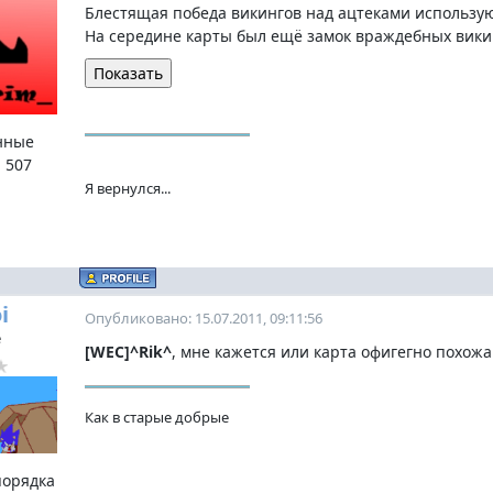
Блестящая победа викингов над ацтеками использу
На середине карты был ещё замок враждебных вики
нные
:
507
Я вернулся...
i
Опубликовано: 15.07.2011, 09:11:56
e
[WEC]^Rik^
, мне кажется или карта офигегно похожа
Как в старые добрые
порядка