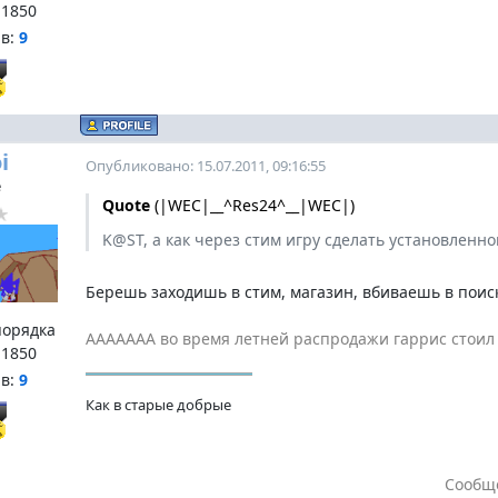
:
1850
нв:
9
i
Опубликовано: 15.07.2011, 09:16:55
e
Quote
(
|WEC|__^Res24^__|WEC|
)
K@ST, а как через стим игру сделать установленно
Берешь заходишь в стим, магазин, вбиваешь в поис
порядка
ААААААА во время летней распродажи гаррис стоил 2$
:
1850
нв:
9
Как в старые добрые
Сообщ