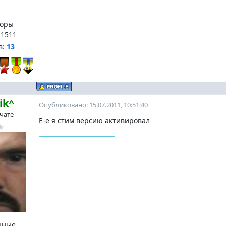
оры
:
1511
в:
13
ik^
Опубликовано: 15.07.2011, 10:51:40
 чате
Е-е я стим версию активировал
нные