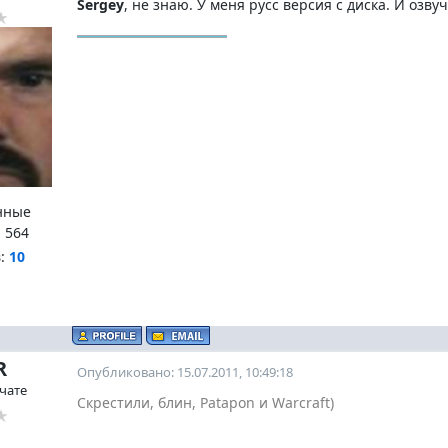
Sergey
, не знаю. У меня русс версия с диска. И озву
нные
:
564
в:
10
R
Опубликовано: 15.07.2011, 10:49:18
 чате
Скрестили, блин, Patapon и Warcraft)