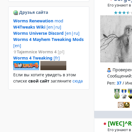
Его узнают в
Друзья сайта
Worms Renewation
mod
W4Tweaks Wiki
[en|ru]
Worms Universe Discord
[en|ru]
Worms 4 Mayhem Tweaking Mods
[en]
Tajemnice Worms 4
[pl]
Worms 4 Tweaking
[fr]
Провере
Если вы хотите увидеть в этом
Сообщений
спиcке
свой сайт
загляните
сюда
Реп:
37
/ Ин
[WEC]^R
Его узнают в