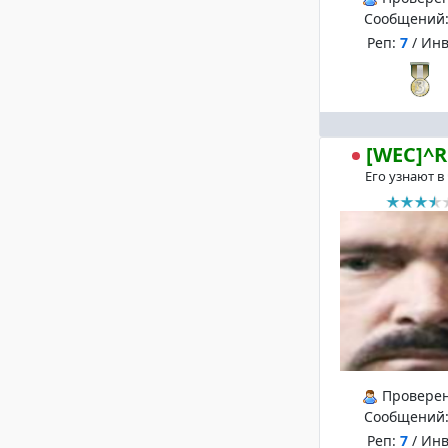
Сообщений
Реп:
7
/ Ин
[WEC]^R
Его узнают в
Провере
Сообщений
Реп:
7
/ Ин