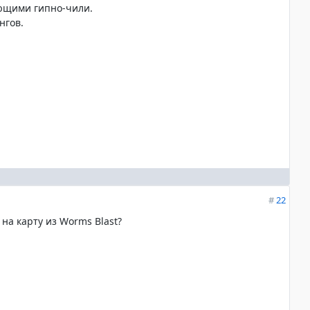
ющими гипно-чили.
нгов.
#
22
 на карту из Worms Blast?