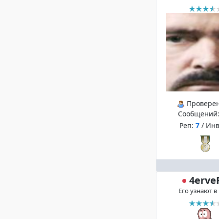
Провере
Сообщений
Реп:
7
/ Ин
4erve
Его узнают в