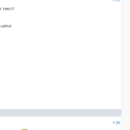
 текст!
сайта!
#
26