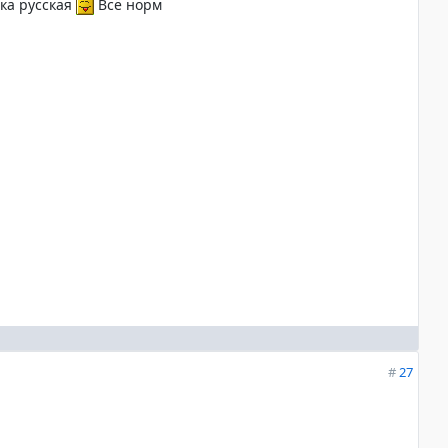
чка русская
Всё норм
#
27