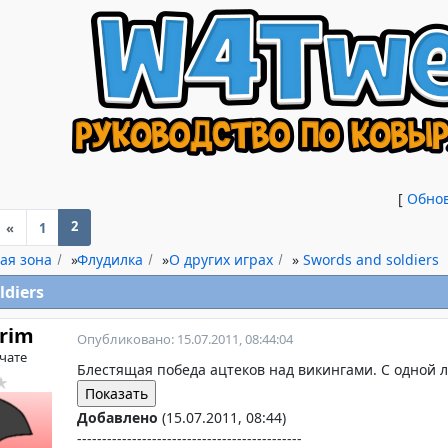
[
Обно
2
«
1
ая зона
»
Флудилка
»
О других играх
»
Swords and soldiers
ldiers
Grim
Опубликовано: 15.07.2011, 08:44:04
 чате
Блестящая победа ацтеков над викингами. С одной 
Добавлено
(15.07.2011, 08:44)
---------------------------------------------