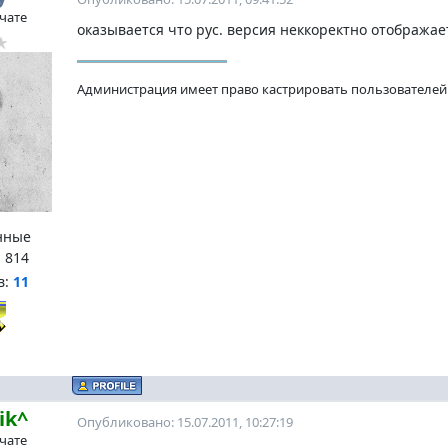
 чате
оказывается что рус. версия неккоректно отображает
Администрация имеет право кастрировать пользователей 
нные
:
814
в:
11
ik^
Опубликовано: 15.07.2011, 10:27:19
 чате