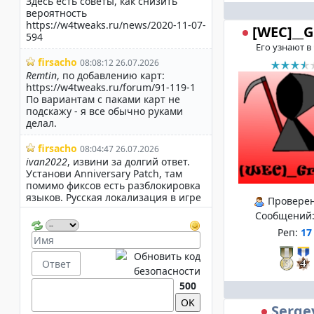
[WEC]__
Его узнают в
Провере
Сообщений
Реп:
17
500
Serge