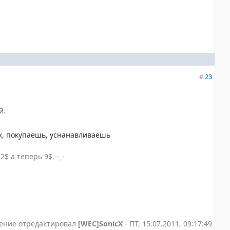
#
23
й.
к, покупаешь, уснанавливаешь
 а теперь 9$. -_-
ение отредактировал
[WEC]SonicX
-
ПТ, 15.07.2011, 09:17:49