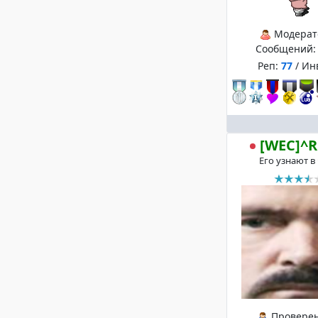
Модерат
Сообщений
Реп:
77
/ Ин
[WEC]^R
Его узнают в
Провере