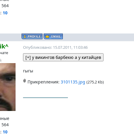
:
564
в:
10
ik^
Опубликовано: 15.07.2011, 11:03:46
 чате
гыгы
Прикрепления:
3101135.jpg
(275.2 Kb)
нные
:
564
в:
10