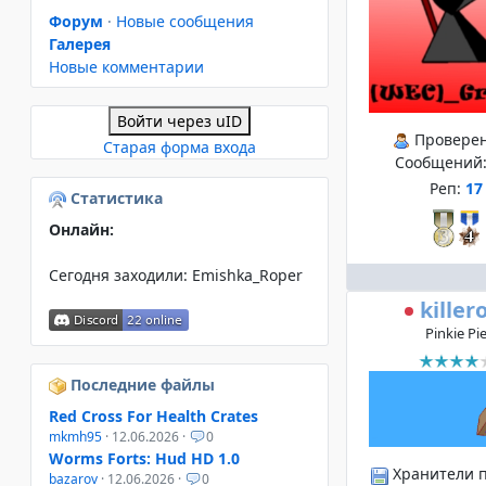
Форум
·
Новые сообщения
Галерея
Новые комментарии
Войти через uID
Провере
Старая форма входа
Сообщений
Реп:
17
Статистика
Онлайн:
Сегодня заходили:
Emishka_Roper
killero
Pinkie Pi
Последние файлы
Red Cross For Health Crates
mkmh95
· 12.06.2026 ·
0
Worms Forts: Hud HD 1.0
Хранители 
bazarov
· 12.06.2026 ·
0