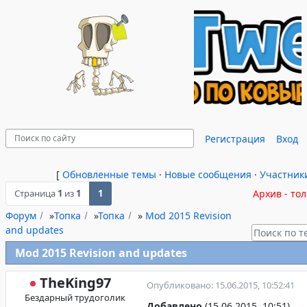
Регистрация
Вход
[
Обновленные темы
·
Новые сообщения
·
Участник
Страница
1
из
1
1
Архив - то
Форум
»
Топка
»
Топка
»
Mod 2015 Revision
and updates
Mod 2015 Revision and updates
TheKing97
Опубликовано: 15.06.2015, 10:52:41
Бездарный трудоголик
Добавлено
(15.06.2015, 10:51)