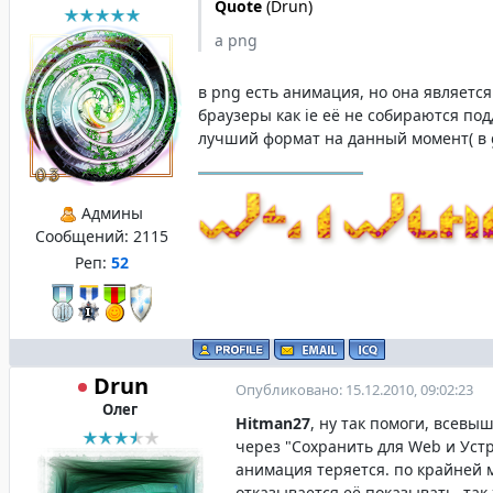
Quote
(
Drun
)
а png
в png есть анимация, но она является
браузеры как ie её не собираются под
лучший формат на данный момент( в gif
Админы
Сообщений:
2115
Реп:
52
Drun
Опубликовано: 15.12.2010, 09:02:23
Олег
Hitman27
, ну так помоги, всевы
через "Сохранить для Web и Устр
анимация теряется. по крайней 
отказывается её показывать, так