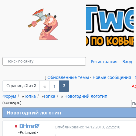
Регистрация
Вход
[
Обновленные темы
·
Новые сообщения
·
Страница
2
из
2
2
А
«
1
Форум
»
Топка
»
Топка
»
Новогодний логотип
(конкурс)
Новогодний логотип
DrHitman27
Опубликовано: 14.12.2010, 22:25:10
•Polarized•