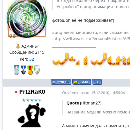
Я когда сохраняю через "Сохранить
Устройств" в png анимация теряетс
фотошоп её не поддерживает)
apng весит многовато, если сможешь
:http://w4tweaks.ru/PersonalFolders/
Админы
Сообщений:
2115
Реп:
52
PrIzRaK0
Опубликовано: 15.12.2010, 14:56:04
Quote
(
Hitman27
)
название медали можно помен
А может саму медаль поменять,а 