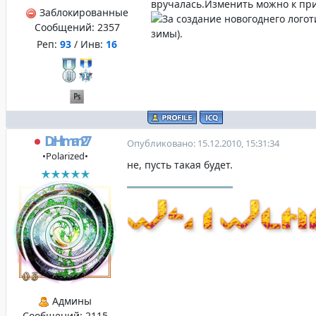
вручалась.Изменить можно к при
Заблокированные
Сообщений:
2357
зимы).
Реп:
93
/ Инв:
16
DrHitman27
Опубликовано: 15.12.2010, 15:31:34
•Polarized•
не, пусть такая будет.
Админы
Сообщений:
2115