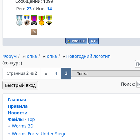
Сообщений:
1099
Реп:
23
/ Инв:
14
Форум
»
Топка
»
Топка
»
Новогодний логотип
(конкурс)
Страница
2
из
2
2
«
1
Поиск:
Главная
Правила
Новости
Файлы
·
Top
Worms 3D
Worms Forts: Under Siege