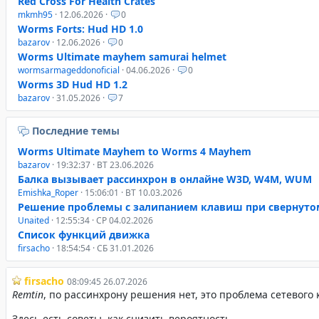
Red Cross For Health Crates
mkmh95
· 12.06.2026 ·
0
Worms Forts: Hud HD 1.0
bazarov
· 12.06.2026 ·
0
Worms Ultimate mayhem samurai helmet
wormsarmageddonoficial
· 04.06.2026 ·
0
Worms 3D Hud HD 1.2
bazarov
· 31.05.2026 ·
7
Последние темы
Worms Ultimate Mayhem to Worms 4 Mayhem
bazarov
· 19:32:37 · ВТ 23.06.2026
Балка вызывает рассинхрон в онлайне W3D, W4M, WUM
Emishka_Roper
· 15:06:01 · ВТ 10.03.2026
Решение проблемы с залипанием клавиш при свернуто
Unaited
· 12:55:34 · СР 04.02.2026
Список функций движка
firsacho
· 18:54:54 · СБ 31.01.2026