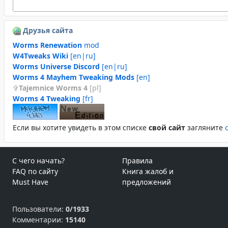
Друзья сайта
Worms Renewation
mod
W4Tweaks Wiki
[en|ru]
Worms Universe Discord
[en|ru]
Worms 4 Mayhem Tweaking Mods
[en]
Tajemnice Worms 4
[pl]
Worms 4 Tweaking
[fr]
Если вы хотите увидеть в этом спиcке
свой сайт
загляните
С чего начать?
Правила
FAQ по сайту
Книга жалоб и
Must Have
предложений
Пользователи:
0/1933
Комментарии:
15140