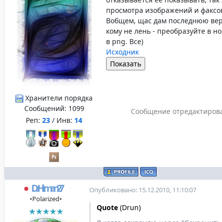
просмотра изображений и факсов
Вобщем, щас дам последнюю вер
кому не лень - преобразуйте в 
в png. Все)
Исходник
Хранители порядка
Сообщений:
1099
Сообщение отредактиров
Реп:
23
/ Инв:
14
DrHitman27
Опубликовано: 15.12.2010, 11:10:07
•Polarized•
Quote
(
Drun
)