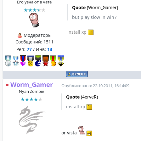
Его узнают в чате
Quote
(
Worm_Gamer
)
but play slow in win7
install xp
Модераторы
Сообщений:
1511
Реп:
77
/ Инв:
13
Worm_Gamer
Опубликовано: 22.10.2011, 16:14:09
Nyan Zombie
Quote
(
4erveR
)
install xp
or vista