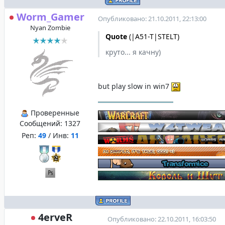
Worm_Gamer
Опубликовано: 21.10.2011, 22:13:00
Nyan Zombie
Quote
(
|A51-T|STELT
)
круто... я качну)
but play slow in win7
Проверенные
Сообщений:
1327
Реп:
49
/ Инв:
11
4erveR
Опубликовано: 22.10.2011, 16:03:50