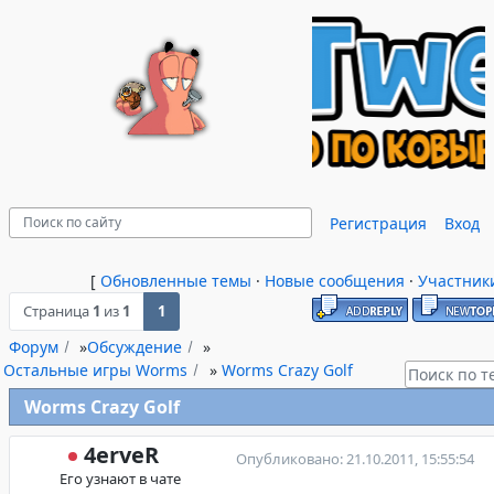
Регистрация
Вход
[
Обновленные темы
·
Новые сообщения
·
Участник
Страница
1
из
1
1
Форум
»
Обсуждение
»
Остальные игры Worms
»
Worms Crazy Golf
Worms Crazy Golf
4erveR
Опубликовано: 21.10.2011, 15:55:54
Его узнают в чате