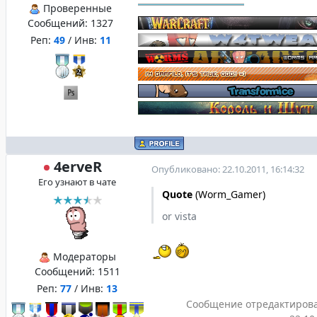
Проверенные
Сообщений:
1327
Реп:
49
/ Инв:
11
4erveR
Опубликовано: 22.10.2011, 16:14:32
Его узнают в чате
Quote
(
Worm_Gamer
)
or vista
Модераторы
Сообщений:
1511
Реп:
77
/ Инв:
13
Сообщение отредактиров