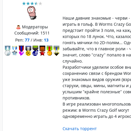
Наши давние знакомые - черви -
играть в гольф. В Worms Crazy Go
Модераторы
предстоит пройти 3 поля, на каж
Сообщений:
1511
которых по 18 лунок. Что, казало
Реп:
77
/ Инв:
13
гонять мячики по 2D-полям... Од
забывайте, что в главное роли - 
значит, слово "crazy" попало в н
случайно.
Разработчики уделили особое в
сохранению связи с брендом Wo
уже знакомых видов оружия (вз
старухи, овцы, мины, магниты и д
услышим "крайне полезные" сов
противников.
В игре реализован многопользов
режим: в Worms Crazy Golf могут
одновременно играть до 4 игроко
Скачать торрент