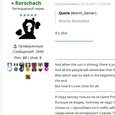
Rorschach
Опубликовано: 22.10.2011, 17:23:24
Легендарный червь
Quote
(
Worm_Gamer
)
Worms Reloladed
it's shit
Проверенные
Сообщений:
2848
Реп:
60
/ Инв:
6
----------------------------------------------------------
And when the sun is shining, there is justi
And all the people will remember that f
War, which was so dark in the beginning
the end.
But now it's over. Over for all.
----------------------------------------------------------
Я сюда захожу только из-за Game Proje
больше не модер, поэтому не надо 
тонны лс с просьбами кого-либо заб
черви меня не интересуют. Совсем. 