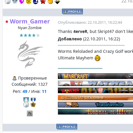
22.10
Worm_Gamer
Опубликовано: 22.10.2011, 16:22:44
Nyan Zombie
Thanks
4erveR
, but Skript47 don't lik
Добавлено
(22.10.2011, 16:22)
---------------------------------------------
Worms Reloladed and Crazy Golf wor
Ultimate Mayhem
Проверенные
Сообщений:
1327
Реп:
49
/ Инв:
11