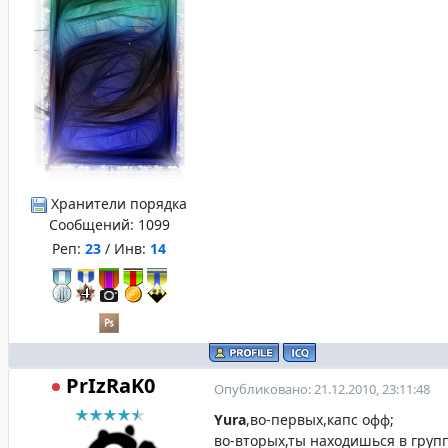
Хранители порядка
Сообщений:
1099
Реп:
23
/ Инв:
14
PrIzRaK0
Опубликовано: 21.12.2010, 23:11:48
Yura
,во-первых,капс офф;
во-вторых,ты находишься в груп