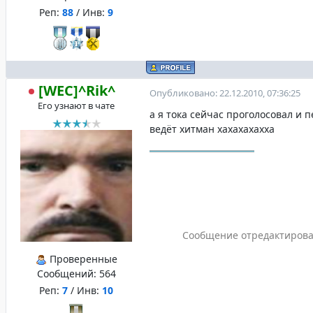
Реп:
88
/ Инв:
9
[WEC]^Rik^
Опубликовано: 22.12.2010, 07:36:25
Его узнают в чате
а я тока сейчас проголосовал и п
ведёт хитман хахахахахха
Сообщение отредактиров
Проверенные
Сообщений:
564
Реп:
7
/ Инв:
10