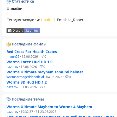
Статистика
Онлайн:
Сегодня заходили:
Unaited
,
Emishka_Roper
Последние файлы
Red Cross For Health Crates
mkmh95
· 12.06.2026 ·
0
Worms Forts: Hud HD 1.0
bazarov
· 12.06.2026 ·
0
Worms Ultimate mayhem samurai helmet
wormsarmageddonoficial
· 04.06.2026 ·
0
Worms 3D Hud HD 1.2
bazarov
· 31.05.2026 ·
7
Последние темы
Worms Ultimate Mayhem to Worms 4 Mayhem
bazarov
· 19:32:37 · ВТ 23.06.2026
Балка вызывает рассинхрон в онлайне W3D, W4M, WUM