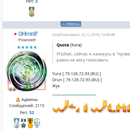
Реп:
5
DrHitman27
Опубликовано: 22.12.2010, 12:49:48
•Polarized•
Quote
(
Yura
)
PrIzRaK, сейчас я нахожусь в "пров
равно не могу голосовать
Yura [ 79.126.72.93 (RU) ]
Drun [ 79.126.72.93 (RU) ]
Жук
Админы
Сообщений:
2115
Реп:
52