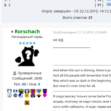
2
.
2
[
11
]
Опрос завершён - СР, 22.12.2010, 14:12:
Всего ответов:
21
Rorschach
Опубликовано: 21.12.2010, 22:34:09
Легендарный червь
не я)))
----------------------------------------------------------
And when the sun is shining, there is justi
Проверенные
And all the people will remember that f
Сообщений:
2848
War, which was so dark in the beginning
Реп:
60
/ Инв:
6
But now it's over. Over for all.
----------------------------------------------------------
Я сюда захожу только из-за Game Proj
модер, поэтому не надо писать мне 
кого-либо забанить. И еще: черви ме