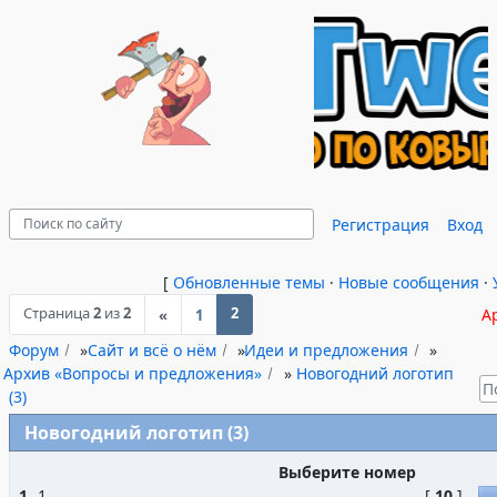
Регистрация
Вход
[
Обновленные темы
·
Новые сообщения
·
Страница
2
из
2
2
А
«
1
Форум
»
Сайт и всё о нём
»
Идеи и предложения
»
Архив «Вопросы и предложения»
»
Новогодний логотип
(3)
Новогодний логотип (3)
Выберите номер
1
.
1
[
10
]