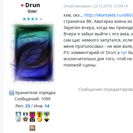
Drun
Опубликовано: 22.12.2010, 12:59:14
Олег
кхм, окэ...
http://vkontakte.ru/id6
страничка ВК. Аватарка взяна из
Зарегин вчера, когда мы приходи
Вчера я забыл выйти с его акка, 
сам щас немного запутался, если 
меня проголосовал - не моя воля,
P.S: комментарий от Drun`а
тут
бы
исключительно для того, чтоб н
похожей сцены.
Сообщение отредактиров
Хранители порядка
Сообщений:
1099
Реп:
23
/ Инв:
14