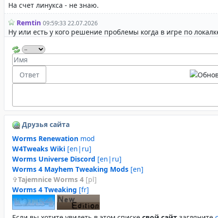
Друзья сайта
Worms Renewation
mod
W4Tweaks Wiki
[en|ru]
Worms Universe Discord
[en|ru]
Worms 4 Mayhem Tweaking Mods
[en]
Tajemnice Worms 4
[pl]
Worms 4 Tweaking
[fr]
Если вы хотите увидеть в этом спиcке
свой сайт
загляните