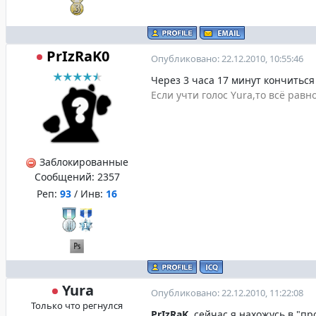
PrIzRaK0
Опубликовано: 22.12.2010, 10:55:46
Через 3 часа 17 минут кончиться
Если учти голос Yura,то всё равн
Заблокированные
Сообщений:
2357
Реп:
93
/ Инв:
16
Yura
Опубликовано: 22.12.2010, 11:22:08
Только что регнулся
PrIzRaK
, сейчас я нахожусь в "п