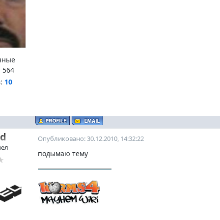
нные
:
564
в:
10
ed
Опубликовано: 30.12.2010, 14:32:22
чел
подымаю тему