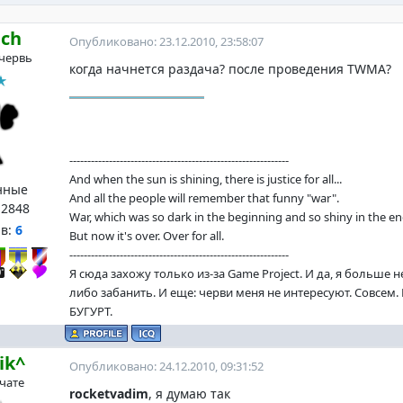
ach
Опубликовано: 23.12.2010, 23:58:07
червь
когда начнется раздача? после проведения TWMA?
-------------------------------------------------------------
And when the sun is shining, there is justice for all...
нные
And all the people will remember that funny "war".
:
2848
War, which was so dark in the beginning and so shiny in the en
нв:
6
But now it's over. Over for all.
-------------------------------------------------------------
Я сюда захожу только из-за Game Project. И да, я больше 
либо забанить. И еще: черви меня не интересуют. Совсем
БУГУРТ.
ik^
Опубликовано: 24.12.2010, 09:31:52
 чате
rocketvadim
, я думаю так