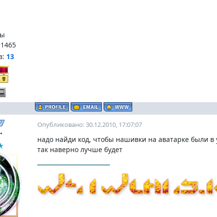
ы
:
1465
в:
13
7
Опубликовано: 30.12.2010, 17:07:07
•
надо найди код, чтобы нашивки на аватарке были в у
так наверно лучше будет