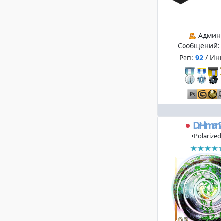
Админ
Сообщений
Реп:
92
/ Ин
DrHitman2
•Polarized