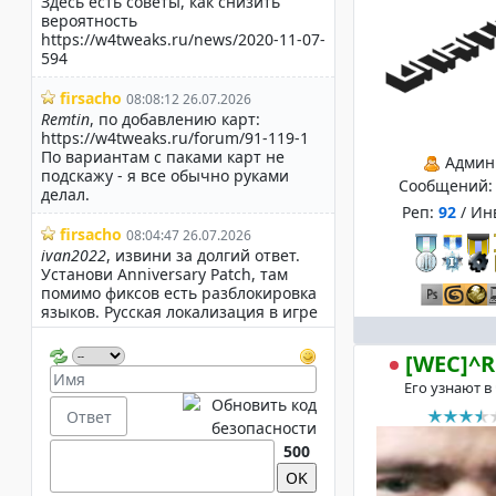
Админ
Сообщений
Реп:
92
/ Ин
[WEC]^R
Его узнают в
500