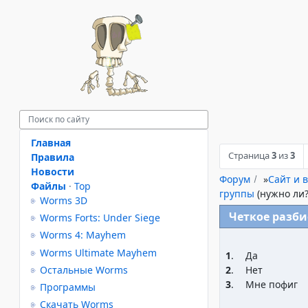
Главная
Страница
3
из
3
Правила
Новости
Форум
»
Сайт и в
Файлы
·
Top
группы
(нужно ли?
Worms 3D
Четкое разби
Worms Forts: Under Siege
Worms 4: Mayhem
Worms Ultimate Mayhem
1
.
Да
Остальные Worms
2
.
Нет
3
.
Мне пофиг
Программы
Скачать Worms