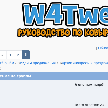
[
Обно
3
«
1
2
сё о нём
»
Идеи и предложения
»
Архив «Вопросы и предло
)
ение на группы
А оно нам надо?
Всего ответов:
23