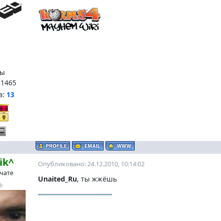
ы
:
1465
в:
13
ik^
Опубликовано: 24.12.2010, 10:14:02
 чате
Unaited_Ru
, ты жжёшь