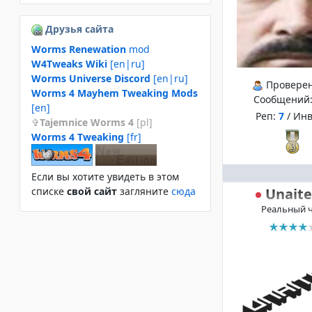
Друзья сайта
Worms Renewation
mod
W4Tweaks Wiki
[en|ru]
Worms Universe Discord
[en|ru]
Провере
Worms 4 Mayhem Tweaking Mods
Сообщений
[en]
Реп:
7
/ Ин
Tajemnice Worms 4
[pl]
Worms 4 Tweaking
[fr]
Если вы хотите увидеть в этом
Unait
спиcке
свой сайт
загляните
сюда
Реальный 