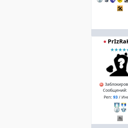
PrIzRa
Заблокиро
Сообщений
Реп:
93
/ Ин