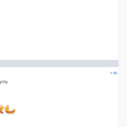
#
46
глу.