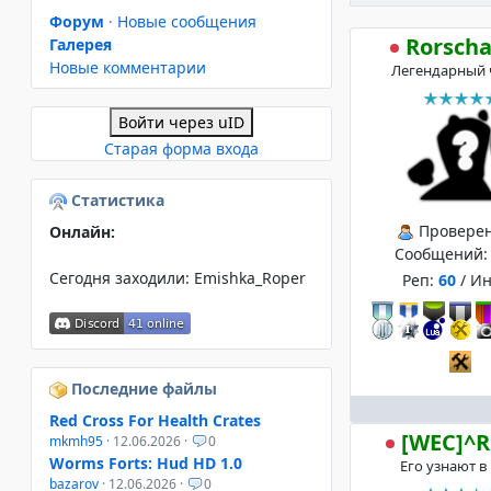
Форум
·
Новые сообщения
Rorsch
Галерея
Новые комментарии
Легендарный 
Войти через uID
Старая форма входа
Статистика
Провере
Онлайн:
Сообщений
Сегодня заходили:
Emishka_Roper
Реп:
60
/ И
Последние файлы
Red Cross For Health Crates
[WEC]^R
mkmh95
· 12.06.2026 ·
0
Worms Forts: Hud HD 1.0
Его узнают в
bazarov
· 12.06.2026 ·
0