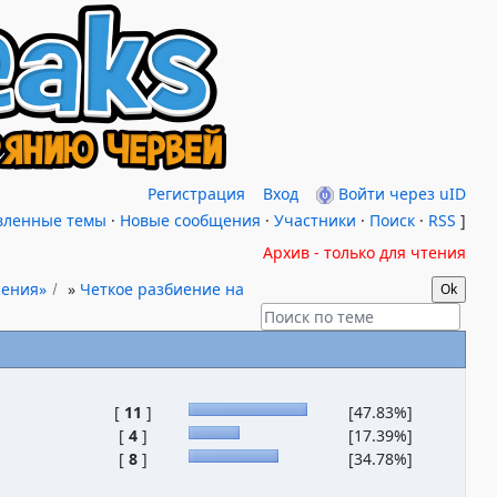
Регистрация
Вход
Войти через uID
вленные темы
·
Новые сообщения
·
Участники
·
Поиск
·
RSS
]
Архив - только для чтения
жения»
»
Четкое разбиение на
[
11
]
[47.83%]
[
4
]
[17.39%]
[
8
]
[34.78%]