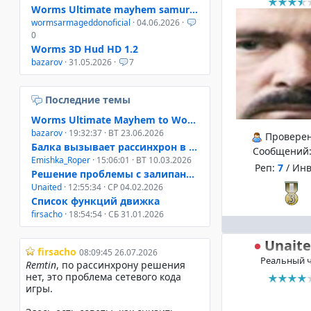
Worms Ultimate mayhem samurai helmet
wormsarmageddonoficial
· 04.06.2026 ·
0
Worms 3D Hud HD 1.2
bazarov
· 31.05.2026 ·
7
Последние темы
Worms Ultimate Mayhem to Worms 4 Mayhem
bazarov
· 19:32:37 · ВТ 23.06.2026
Провере
Балка вызывает рассинхрон в онлайне W3D, W4M, WUM
Сообщений
Emishka_Roper
· 15:06:01 · ВТ 10.03.2026
Реп:
7
/ Ин
Решение проблемы с залипанием клавиш при свернутом окне
Unaited
· 12:55:34 · СР 04.02.2026
Список функций движка
firsacho
· 18:54:54 · СБ 31.01.2026
Unait
Реальный 