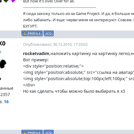
But now it's over. Over for all.
-------------------------------------------------------------
Я сюда захожу только из-за Game Project. И да, я больше 
либо забанить. И еще: черви меня не интересуют. Совсем
БУГУРТ.
K0
Опубликовано: 30.12.2010, 17:33:02
rocketvadim
,наложить картинку на картинку легко,
Вот пример:
<div style="position:relative;">
<img style="position:absolute;" src="ссылка на аватар
<img style="position:absolute;top:100px;left:100px;" 
</div>
ванные
Но как сделать чтобы можно было выбирать я х3
:
2357
в:
16