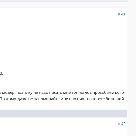
#
41
d.
не модер, поэтому не надо писать мне тонны лс с просьбами кого-
. Поэтому, даже не напоминайте мне про них - вызовете большой
#
42