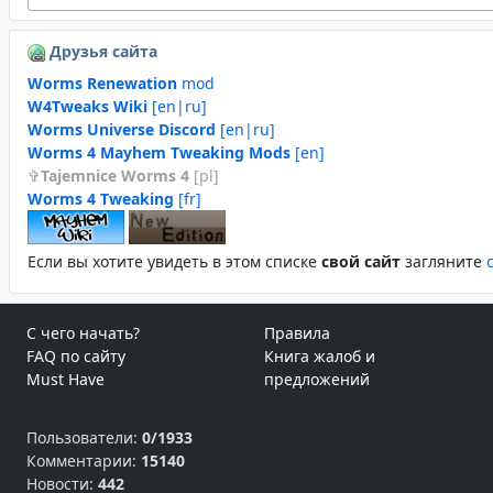
Друзья сайта
Worms Renewation
mod
W4Tweaks Wiki
[en|ru]
Worms Universe Discord
[en|ru]
Worms 4 Mayhem Tweaking Mods
[en]
Tajemnice Worms 4
[pl]
Worms 4 Tweaking
[fr]
Если вы хотите увидеть в этом спиcке
свой сайт
загляните
С чего начать?
Правила
FAQ по сайту
Книга жалоб и
Must Have
предложений
Пользователи:
0/1933
Комментарии:
15140
Новости:
442