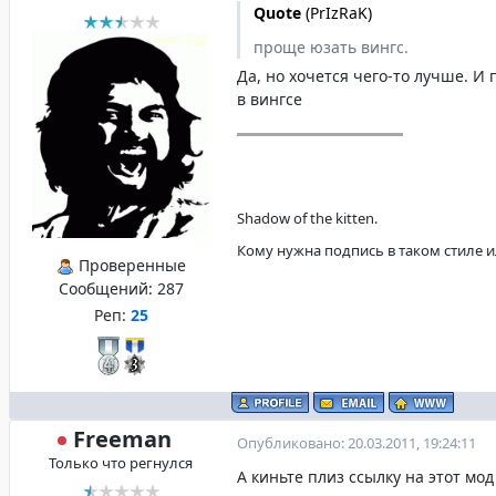
Quote
(
PrIzRaK
)
проще юзать вингс.
Да, но хочется чего-то лучше. И 
в вингсе
Shadow of the kitten.
Кому нужна подпись в таком стиле и
Проверенные
Сообщений:
287
Реп:
25
Freeman
Опубликовано: 20.03.2011, 19:24:11
Только что регнулся
А киньте плиз ссылку на этот мо