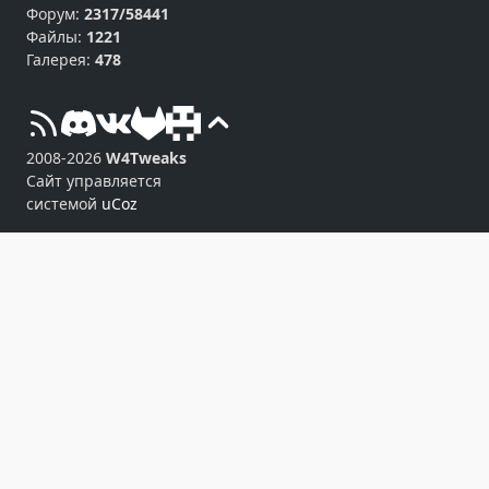
Форум:
2317/58441
Файлы:
1221
Галерея:
478
2008-2026
W4Tweaks
Сайт управляется
системой
uCoz