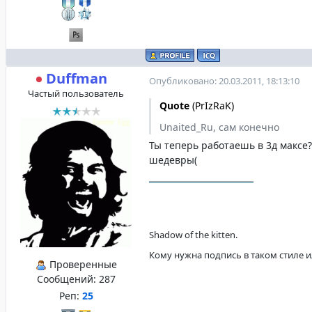
Duffman
Опубликовано: 20.03.2011, 18:13:10
Частый пользователь
Quote
(
PrIzRaK
)
Unaited_Ru, сам конечно
Ты теперь работаешь в 3д максе?
шедевры(
Shadow of the kitten.
Кому нужна подпись в таком стиле и
Проверенные
Сообщений:
287
Реп:
25