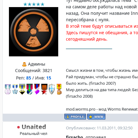
Тут недавно обсуждалась тема "Ст
на самом деле работы над новой
назад. Она получит название Inn
пересобрана с нуля.
В этой теме будут описываться 
Здесь пишутся не обещания, а то
сегодняшний день.
Админы
Сообщений:
3821
Смысл жизни в том, чтобы жизнь имела
Рай придуман, чтобы не страшно бы
Реп:
85
/ Инв:
15
было жить. (firsacho 2007)
Мир делиться на два типа людей: Бе
(firsacho 2008)
mod.worms.pro - мод Worms Renewat
Unaited
Опубликовано: 11.03.2011, 09:32:50
Реальный чел
firsacho
, отправил