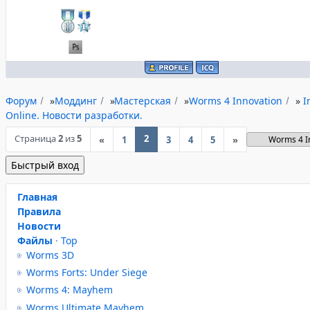
Форум
»
Моддинг
»
Мастерская
»
Worms 4 Innovation
»
I
Online. Новости разработки.
Страница
2
из
5
2
«
1
3
4
5
»
Главная
Правила
Новости
Файлы
·
Top
Worms 3D
Worms Forts: Under Siege
Worms 4: Mayhem
Worms Ultimate Mayhem