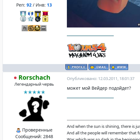
Реп:
92
/ Инв:
13
Rorschach
Опубликовано: 12.03.2011, 18:01:37
Легендарный червь
может мой Вейдер подойдет?
----------------------------------------------------------
And when the sun is shining, there is justi
Проверенные
And all the people will remember that f
Сообщений:
2848
War, which was so dark in the beginning