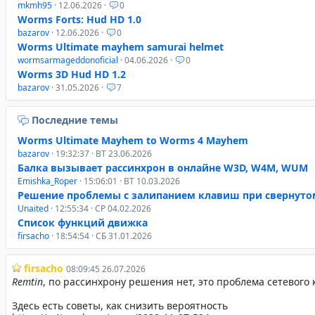
mkmh95
· 12.06.2026 ·
0
Worms Forts: Hud HD 1.0
bazarov
· 12.06.2026 ·
0
Worms Ultimate mayhem samurai helmet
wormsarmageddonoficial
· 04.06.2026 ·
0
Worms 3D Hud HD 1.2
bazarov
· 31.05.2026 ·
7
Последние темы
Worms Ultimate Mayhem to Worms 4 Mayhem
bazarov
· 19:32:37 · ВТ 23.06.2026
Балка вызывает рассинхрон в онлайне W3D, W4M, WUM
Emishka_Roper
· 15:06:01 · ВТ 10.03.2026
Решение проблемы с залипанием клавиш при свернуто
Unaited
· 12:55:34 · СР 04.02.2026
Список функций движка
firsacho
· 18:54:54 · СБ 31.01.2026