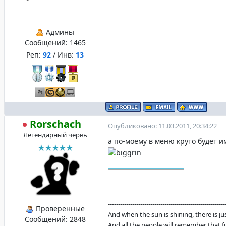
Админы
Сообщений:
1465
Реп:
92
/ Инв:
13
Rorschach
Опубликовано: 11.03.2011, 20:34:22
Легендарный червь
а по-моему в меню круто будет 
----------------------------------------------------------
Проверенные
And when the sun is shining, there is justi
Сообщений:
2848
And all the people will remember that f