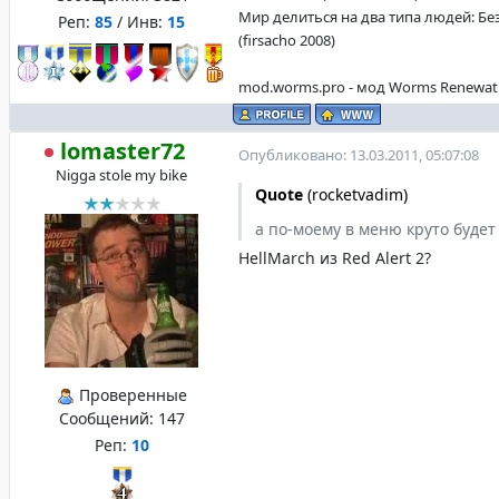
Мир делиться на два типа людей: Бе
Реп:
85
/ Инв:
15
(firsacho 2008)
mod.worms.pro - мод Worms Renewat
lomaster72
Опубликовано: 13.03.2011, 05:07:08
Nigga stole my bike
Quote
(
rocketvadim
)
а по-моему в меню круто буде
HellMarch из Red Alert 2?
Проверенные
Сообщений:
147
Реп:
10