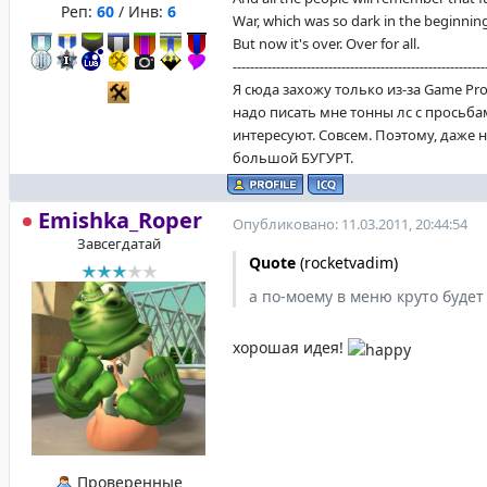
Реп:
60
/ Инв:
6
War, which was so dark in the beginning
But now it's over. Over for all.
----------------------------------------------------------
Я сюда захожу только из-за Game Pro
надо писать мне тонны лс с просьба
интересуют. Совсем. Поэтому, даже 
большой БУГУРТ.
Emishka_Roper
Опубликовано: 11.03.2011, 20:44:54
Завсегдатай
Quote
(
rocketvadim
)
а по-моему в меню круто буде
хорошая идея!
Проверенные