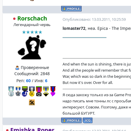
Rorschach
Опубликовано: 13.03.2011, 10:25:59
Легендарный червь
lomaster72
, неа. Epica - The Imp
----------------------------------------------------------
And when the sun is shining, there is justi
Проверенные
And all the people will remember that f
Сообщений:
2848
War, which was so dark in the beginning
Реп:
60
/ Инв:
6
But now it's over. Over for all.
----------------------------------------------------------
Я сюда захожу только из-за Game Pro
надо писать мне тонны лс с просьба
интересуют. Совсем. Поэтому, даже 
большой БУГУРТ.
Emishka_Roper