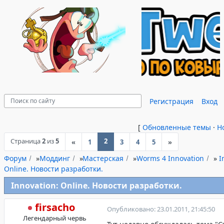
Регистрация
Вход
[
Обновленные темы
·
Н
Страница
2
из
5
2
«
1
3
4
5
»
Форум
»
Моддинг
»
Мастерская
»
Worms 4 Innovation
»
I
Online. Новости разработки.
Innovation: Online. Новости разработки.
firsacho
Опубликовано: 23.01.2011, 21:45:50
Легендарный червь