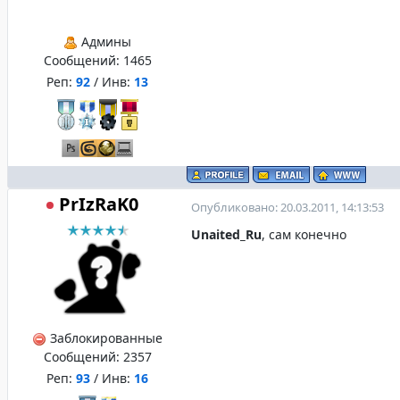
Админы
Сообщений:
1465
Реп:
92
/ Инв:
13
PrIzRaK0
Опубликовано: 20.03.2011, 14:13:53
Unaited_Ru
, сам конечно
Заблокированные
Сообщений:
2357
Реп:
93
/ Инв:
16