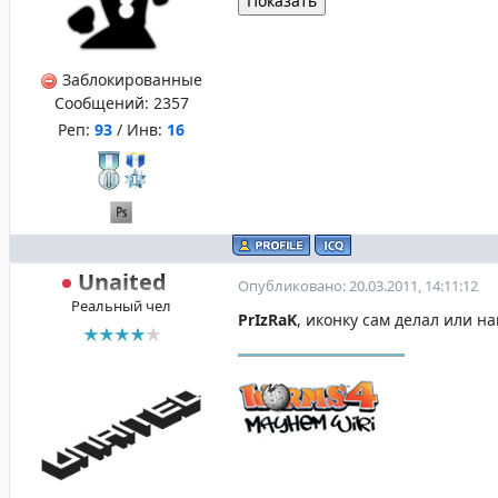
Заблокированные
Сообщений:
2357
Реп:
93
/ Инв:
16
Unaited
Опубликовано: 20.03.2011, 14:11:12
Реальный чел
PrIzRaK
, иконку сам делал или н