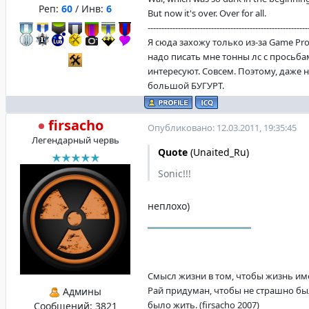
Реп:
60
/ Инв:
6
But now it's over. Over for all.
----------------------------------------------------------
Я сюда захожу только из-за Game Pro
надо писать мне тонны лс с просьба
интересуют. Совсем. Поэтому, даже 
большой БУГУРТ.
firsacho
Опубликовано: 12.03.2011, 19:35:45
Легендарный червь
Quote
(
Unaited_Ru
)
Sonic!!!
неплохо)
Смысл жизни в том, чтобы жизнь имела
Рай придуман, чтобы не страшно бы
Админы
было жить. (firsacho 2007)
Сообщений:
3821