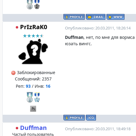
PrIzRaK0
Опубликовано: 20.03.2011, 18:26:14
Duffman
, нет, по мне для вормс
юзать вингс.
Заблокированные
Сообщений:
2357
Реп:
93
/ Инв:
16
Duffman
Опубликовано: 20.03.2011, 18:49:18
Частый пользователь