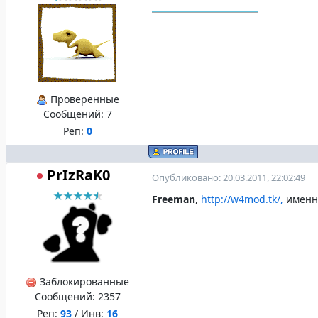
Проверенные
Сообщений:
7
Реп:
0
PrIzRaK0
Опубликовано: 20.03.2011, 22:02:49
Freeman
,
http://w4mod.tk/,
именн
Заблокированные
Сообщений:
2357
Реп:
93
/ Инв:
16