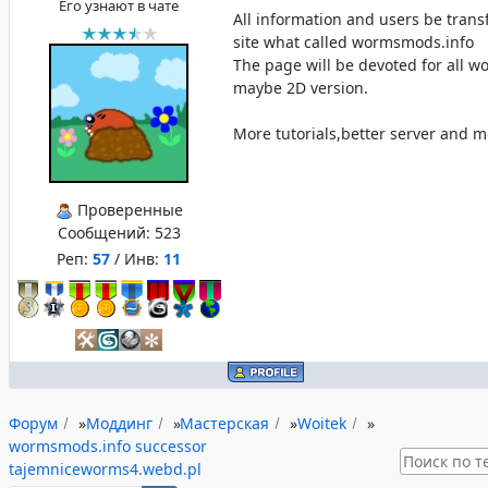
Его узнают в чате
All information and users be trans
site what called wormsmods.info
The page will be devoted for all w
maybe 2D version.
More tutorials,better server and 
Проверенные
Сообщений:
523
Реп:
57
/ Инв:
11
Форум
»
Моддинг
»
Мастерская
»
Woitek
»
wormsmods.info successor
tajemniceworms4.webd.pl