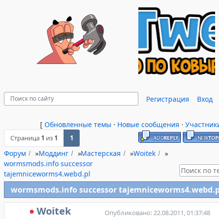
Регистрация
Вход
[
Обновленные темы
·
Новые сообщения
·
Участник
Страница
1
из
1
1
Форум
»
Моддинг
»
Мастерская
»
Woitek
»
wormsmods.info successor
tajemniceworms4.webd.pl
wormsmods.info successor tajemniceworms4.webd.p
Woitek
Опубликовано: 22.08.2011, 01:37:48