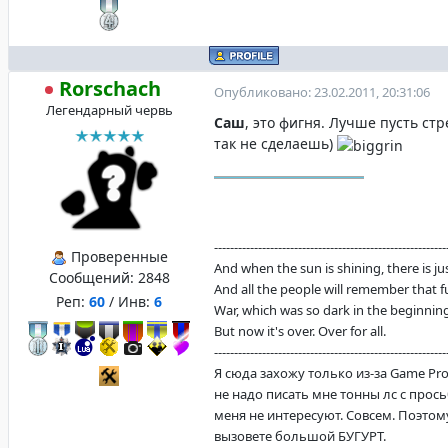
Rorschach
Опубликовано: 23.02.2011, 20:31:06
Легендарный червь
Саш
, это фигня. Лучше пусть с
так не сделаешь)
----------------------------------------------------------
Проверенные
And when the sun is shining, there is justi
Сообщений:
2848
And all the people will remember that f
Реп:
60
/ Инв:
6
War, which was so dark in the beginning
But now it's over. Over for all.
----------------------------------------------------------
Я сюда захожу только из-за Game Pro
не надо писать мне тонны лс с прос
меня не интересуют. Совсем. Поэтом
вызовете большой БУГУРТ.