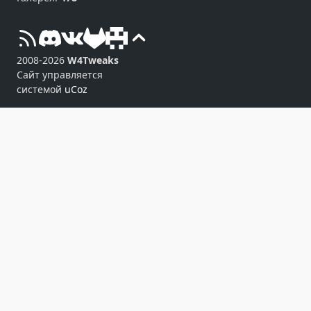
2008-2026
W4Tweaks
Сайт управляется
системой
uCoz