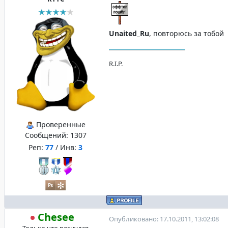
Unaited_Ru
, повторюсь за тобой
R.I.P.
Проверенные
Сообщений:
1307
Реп:
77
/ Инв:
3
Chesee
Опубликовано: 17.10.2011, 13:02:08