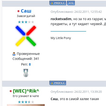
Саш
Опубликовано: 24.02.2011, 12:55:42
Завсегдатай
rocketvadim
, но за то из гаррис
предметы, а тут кидает червей. Д
My Little Pony
Проверенные
Сообщений:
341
Реп:
8
[WEC]^Rik^
Опубликовано: 24.02.2011, 13:39:20
Его узнают в чате
Саш
, это в самой халве такая