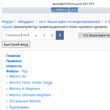
вызовете большой БУГУРТ.
Форум
»
Моддинг
»
4.3. Ваши идеи по моделированию
»
Г
пушка
(манипулятор гравитационного поля нулевого уровня)
Страница
3
из
3
3
«
1
2
Главная
Правила
Новости
Файлы
·
Top
Worms 3D
Worms Forts: Under Siege
Worms 4: Mayhem
Worms Ultimate Mayhem
Остальные Worms
Программы