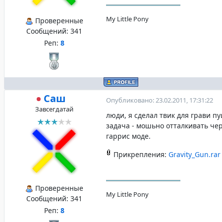
My Little Pony
Проверенные
Сообщений:
341
Реп:
8
Саш
Опубликовано: 23.02.2011, 17:31:22
Завсегдатай
люди, я сделал твик для грави п
задача - мошьно отталкивать чер
гаррис моде.
Прикрепления:
Gravity_Gun.rar
Проверенные
My Little Pony
Сообщений:
341
Реп:
8