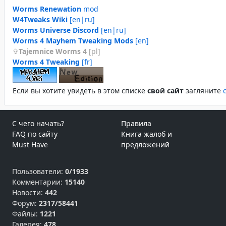
Worms Renewation
mod
W4Tweaks Wiki
[en|ru]
Worms Universe Discord
[en|ru]
Worms 4 Mayhem Tweaking Mods
[en]
Tajemnice Worms 4
[pl]
Worms 4 Tweaking
[fr]
Если вы хотите увидеть в этом спиcке
свой сайт
загляните
С чего начать?
Правила
FAQ по сайту
Книга жалоб и
Must Have
предложений
Пользователи:
0/1933
Комментарии:
15140
Новости:
442
Форум:
2317/58441
Файлы:
1221
Галерея:
478