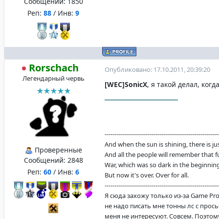
Сообщений:
1850
Реп:
88
/ Инв:
9
Rorschach
Опубликовано: 17.10.2011, 20:39:20
Легендарный червь
[WEC]SonicX
, я такой делал, ког
----------------------------------------------------------
And when the sun is shining, there is justi
Проверенные
And all the people will remember that f
Сообщений:
2848
War, which was so dark in the beginning
Реп:
60
/ Инв:
6
But now it's over. Over for all.
----------------------------------------------------------
Я сюда захожу только из-за Game Pro
не надо писать мне тонны лс с прос
меня не интересуют. Совсем. Поэтом