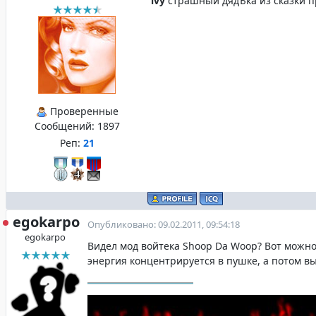
ivy
страшный дядЪка из сказки п
Проверенные
Сообщений:
1897
Реп:
21
egokarpo
Опубликовано: 09.02.2011, 09:54:18
egokarpo
Видел мод войтека Shoop Da Woop? Вот можно
энергия концентрируется в пушке, а потом в