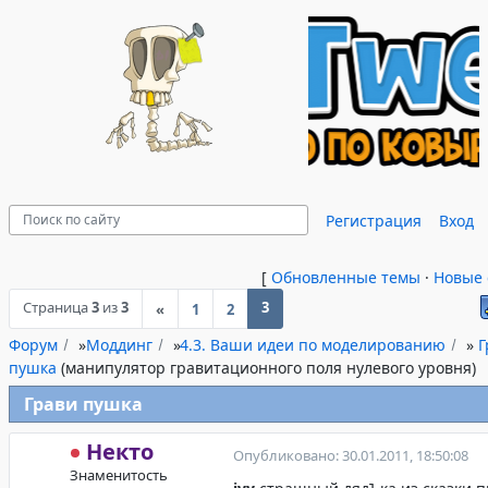
Регистрация
Вход
[
Обновленные темы
·
Новые
Страница
3
из
3
3
«
1
2
Форум
»
Моддинг
»
4.3. Ваши идеи по моделированию
»
Г
пушка
(манипулятор гравитационного поля нулевого уровня)
Грави пушка
Некто
Опубликовано: 30.01.2011, 18:50:08
Знаменитость