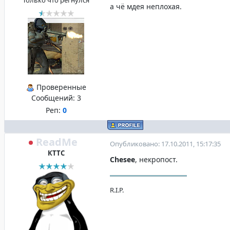
Только что регнулся
а чё мдея неплохая.
Проверенные
Сообщений:
3
Реп:
0
ReadMe
Опубликовано: 17.10.2011, 15:17:35
КТТС
Chesee
, некропост.
R.I.P.