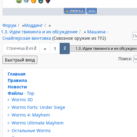
Форум
»
Моддинг
»
1.3. Идеи твикинга и их обсуждение
»
Машина -
Снайперская винтовка
(Сквозное оружие из TF2)
Страница
2
из
2
2
«
1
Поиск:
Главная
Правила
Новости
Файлы
·
Top
Worms 3D
Worms Forts: Under Siege
Worms 4: Mayhem
Worms Ultimate Mayhem
Остальные Worms