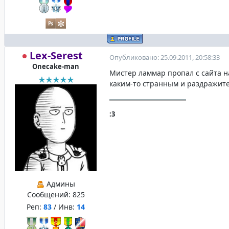
Lex-Serest
Опубликовано: 25.09.2011, 20:58:33
Onecake-man
Мистер ламмар пропал с сайта на
каким-то странным и раздражит
:3
Админы
Сообщений:
825
Реп:
83
/ Инв:
14