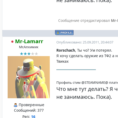
не занимаюсь. Пока).
Сообщение отредактировал
Mr-
Mr-Lamarr
Опубликовано: 25.09.2011, 20:44:07
Mr.Алхимик
Rorschach
, Ты чо? Ум потерял.
Я хочу сделать оружие из ТФ2 а н
Твиках
Профиль стим @STEAMNAME@ платн
Что мне тут делать? Я
не занимаюсь. Пока).
Проверенные
Сообщений:
377
Реп:
16