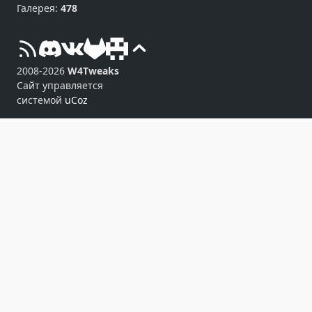
Галерея:
478
2008-2026
W4Tweaks
Сайт управляется
системой
uCoz