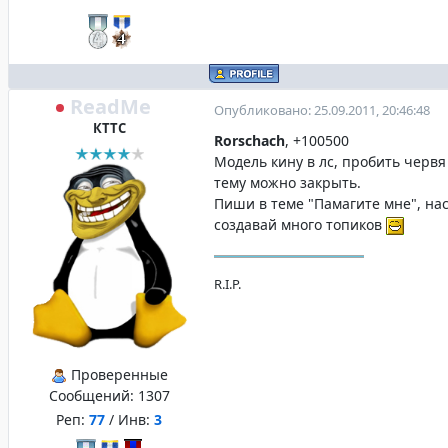
ReadMe
Опубликовано: 25.09.2011, 20:46:48
КТТС
Rorschach
, +100500
Модель кину в лс, пробить черв
тему можно закрыть.
Пиши в теме "Памагите мне", нас
создавай много топиков
R.I.P.
Проверенные
Сообщений:
1307
Реп:
77
/ Инв:
3