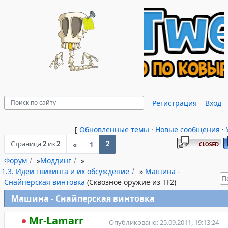
Регистрация
Вход
[
Обновленные темы
·
Новые сообщения
·
Страница
2
из
2
2
«
1
Форум
»
Моддинг
»
1.3. Идеи твикинга и их обсуждение
»
Машина -
Снайперская винтовка
(Сквозное оружие из TF2)
Машина - Снайперская винтовка
Mr-Lamarr
Опубликовано: 25.09.2011, 19:13:24