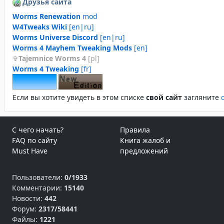
Друзья сайта
Worms Renewation
mod
W4Tweaks Wiki
[en|ru]
Worms Universe Discord
[en|ru]
Worms 4 Mayhem Tweaking Mods
[en]
Tajemnice Worms 4
[pl]
Worms 4 Tweaking
[fr]
Если вы хотите увидеть в этом спиcке
свой сайт
загляните
С чего начать?
Правила
FAQ по сайту
Книга жалоб и
Must Have
предложений
Пользователи:
0/1933
Комментарии:
15140
Новости:
442
Форум:
2317/58441
Файлы:
1221