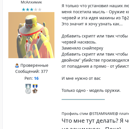
Mr.Алхимик
Я только что установил наших л
меня посетила мысль - Оружие к
червей и эта идея махины из Тф2
Это значит я хочу узнать как...
Добавить скрипт или твик чтобы
червей насквозь.
Заменяло снайперку
Добавить скрипт или твик чтобы
двойном" убийстве производился
Проверенные
от попадания а прямо - от убиист
Сообщений:
377
Реп:
16
И мне нужно от вас
Только одно - модель оружки.
Профиль стим @STEAMNAME@ платн
Что мне тут делать? Я