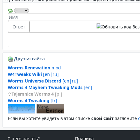
Друзья сайта
Worms Renewation
mod
W4Tweaks Wiki
[en|ru]
Worms Universe Discord
[en|ru]
Worms 4 Mayhem Tweaking Mods
[en]
Tajemnice Worms 4
[pl]
Worms 4 Tweaking
[fr]
Если вы хотите увидеть в этом спиcке
свой сайт
загляните
С чего начать?
Правила