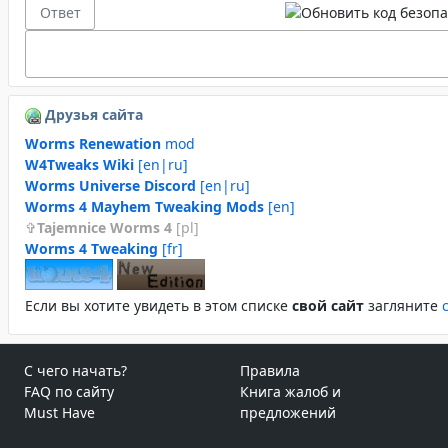
Друзья сайта
Worms Renewation
mod
W4Tweaks Wiki
[en|ru]
Worms Universe Discord
[en|ru]
Worms 4 Mayhem Tweaking Mods
[en]
Tajemnice Worms 4
[pl]
Worms 4 Tweaking
[fr]
Если вы хотите увидеть в этом спиcке
свой сайт
загляните
С чего начать?
Правила
FAQ по сайту
Книга жалоб и
Must Have
предложений