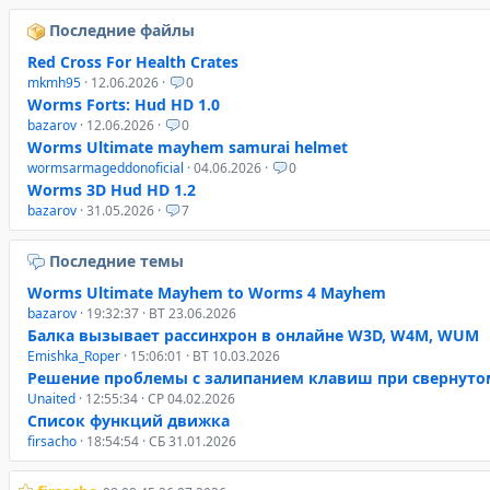
Последние файлы
Red Cross For Health Crates
mkmh95
· 12.06.2026 ·
0
Worms Forts: Hud HD 1.0
bazarov
· 12.06.2026 ·
0
Worms Ultimate mayhem samurai helmet
wormsarmageddonoficial
· 04.06.2026 ·
0
Worms 3D Hud HD 1.2
bazarov
· 31.05.2026 ·
7
Последние темы
Worms Ultimate Mayhem to Worms 4 Mayhem
bazarov
· 19:32:37 · ВТ 23.06.2026
Балка вызывает рассинхрон в онлайне W3D, W4M, WUM
Emishka_Roper
· 15:06:01 · ВТ 10.03.2026
Решение проблемы с залипанием клавиш при свернуто
Unaited
· 12:55:34 · СР 04.02.2026
Список функций движка
firsacho
· 18:54:54 · СБ 31.01.2026