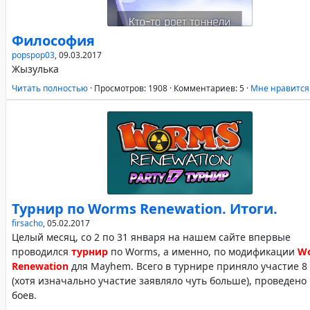
Философия
popspop03
,
09.03.2017
Жызулька
Читать полностью
·
Просмотров: 1908
·
Комментариев: 5
·
Mне нравится
Турнир по Worms Renewation. Итоги.
firsacho
,
05.02.2017
Целый месяц, со 2 по 31 января на нашем сайте впервые
проводился
турнир
по Worms, а именно, по модификации
W
Renewation
для Mayhem. Всего в турнире приняло участие 8
(хотя изначально участие заявляло чуть больше), проведено
боев.