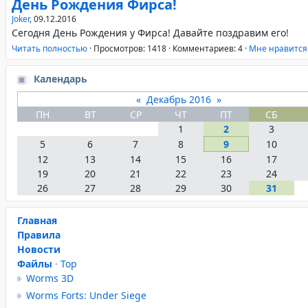
День Рождения Фирса!
Joker
,
09.12.2016
Сегодня День Рождения у Фирса! Давайте поздравим его!
Читать полностью
·
Просмотров: 1418
·
Комментариев: 4
·
Mне нравится
Календарь
«
Декабрь 2016
»
ПН
ВТ
СР
ЧТ
ПТ
СБ
1
2
3
5
6
7
8
9
10
12
13
14
15
16
17
19
20
21
22
23
24
26
27
28
29
30
31
Главная
Правила
Новости
Файлы
·
Top
Worms 3D
Worms Forts: Under Siege