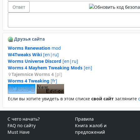
Друзья сайта
Worms Renewation
mod
W4Tweaks Wiki
[en|ru]
Worms Universe Discord
[en|ru]
Worms 4 Mayhem Tweaking Mods
[en]
Tajemnice Worms 4
[pl]
Worms 4 Tweaking
[fr]
Если вы хотите увидеть в этом спиcке
свой сайт
загляните
С чего начать?
Правила
FAQ по сайту
Книга жалоб и
Must Have
предложений