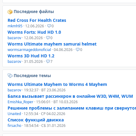
Последние файлы
Red Cross For Health Crates
mkmh95
· 12.06.2026 ·
0
Worms Forts: Hud HD 1.0
bazarov
· 12.06.2026 ·
0
Worms Ultimate mayhem samurai helmet
wormsarmageddonoficial
· 04.06.2026 ·
0
Worms 3D Hud HD 1.2
bazarov
· 31.05.2026 ·
7
Последние темы
Worms Ultimate Mayhem to Worms 4 Mayhem
bazarov
· 19:32:37 · ВТ 23.06.2026
Балка вызывает рассинхрон в онлайне W3D, W4M, WUM
Emishka_Roper
· 15:06:01 · ВТ 10.03.2026
Решение проблемы с залипанием клавиш при свернуто
Unaited
· 12:55:34 · СР 04.02.2026
Список функций движка
firsacho
· 18:54:54 · СБ 31.01.2026