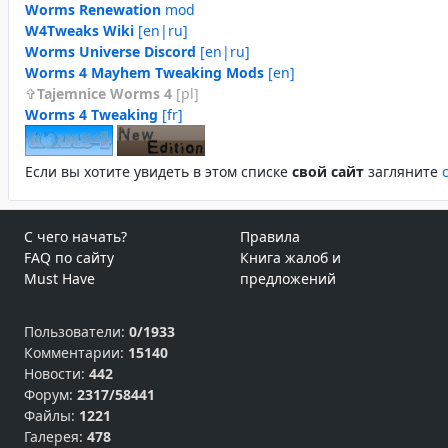
Worms Renewation
mod
W4Tweaks Wiki
[en|ru]
Worms Universe Discord
[en|ru]
Worms 4 Mayhem Tweaking Mods
[en]
Tajemnice Worms 4
[pl]
Worms 4 Tweaking
[fr]
Если вы хотите увидеть в этом спиcке
свой сайт
загляните
С чего начать?
Правила
FAQ по сайту
Книга жалоб и
Must Have
предложений
Пользователи:
0/1933
Комментарии:
15140
Новости:
442
Форум:
2317/58441
Файлы:
1221
Галерея:
478