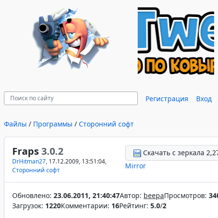
Регистрация
Вход
Файлы
/
Программы
/
Сторонний софт
Fraps
3.0.2
Скачать с зеркала 2,2
DrHitman27
, 17.12.2009, 13:51:04,
Mirror
Сторонний софт
Обновлено:
23.06.2011, 21:40:47
Автор:
beepa
Просмотров:
34
Загрузок:
1220
Комментарии:
16
Рейтинг:
5.0
/
2