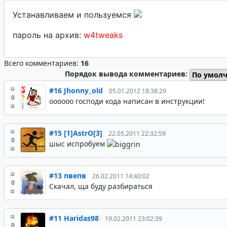
Устанавливаем и пользуемся
пароль на архив:
w4tweaks
Всего комментариев:
16
Порядок вывода комментариев:
#16
Jhonny_old
05.01.2012 18:38:29
0
оооооо господи кода написан в инструкции!
#15
[1]AstrO[3]
22.05.2011 22:32:59
0
шыс испробуем
#13
пвепв
26.02.2011 14:40:02
0
Скачал, ща буду разбираться
#11
Haridas98
19.02.2011 23:02:39
0