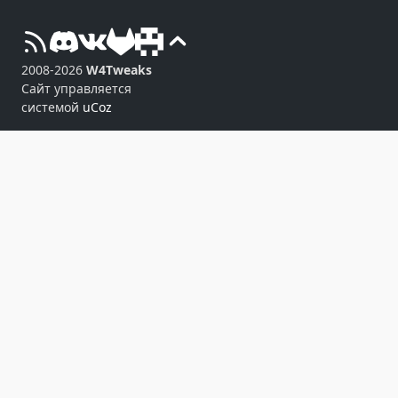
2008-2026
W4Tweaks
Сайт управляется
системой
uCoz