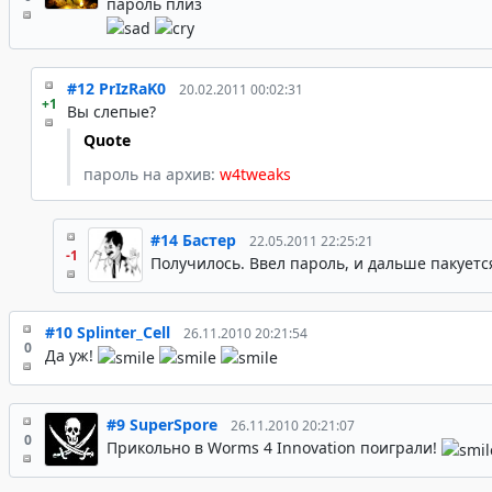
пароль плиз
#12
PrIzRaK0
20.02.2011 00:02:31
+1
Вы слепые?
Quote
пароль на архив:
w4tweaks
#14
Бастер
22.05.2011 22:25:21
-1
Получилось. Ввел пароль, и дальше пакуетс
#10
Splinter_Cell
26.11.2010 20:21:54
0
Да уж!
#9
SuperSpore
26.11.2010 20:21:07
0
Прикольно в Worms 4 Innovation поиграли!