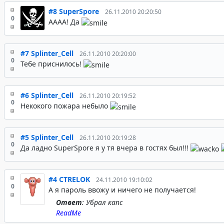
#8
SuperSpore
26.11.2010 20:20:50
0
АААА! Да
#7
Splinter_Cell
26.11.2010 20:20:00
0
Тебе приснилось!
#6
Splinter_Cell
26.11.2010 20:19:52
0
Некокого пожара небыло
#5
Splinter_Cell
26.11.2010 20:19:28
0
Да ладно SuperSpore я у тя вчера в гостях был!!!
#4
CTRELOK
24.11.2010 19:10:02
0
А я пароль ввожу и ничего не получается!
Ответ
: Убрал капс
ReadMe