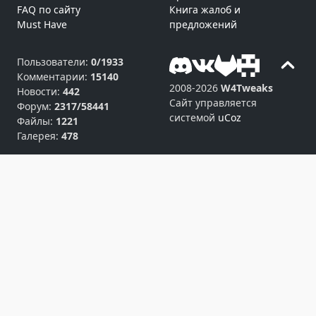
FAQ по сайту
Книга жалоб и
Must Have
предложений
Пользователи:
0/1933
Комментарии:
15140
2008-2026
W4Tweaks
Новости:
442
Сайт управляется
Форум:
2317/58441
системой
uCoz
Файлы:
1221
Галерея:
478