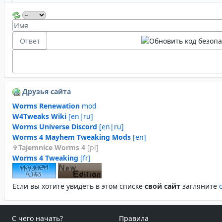
Друзья сайта
Worms Renewation
mod
W4Tweaks Wiki
[en|ru]
Worms Universe Discord
[en|ru]
Worms 4 Mayhem Tweaking Mods
[en]
Tajemnice Worms 4
[pl]
Worms 4 Tweaking
[fr]
Если вы хотите увидеть в этом спиcке
свой сайт
загляните
С чего начать?
Правила