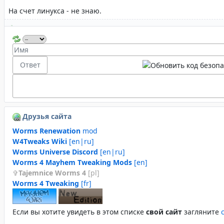
Друзья сайта
Worms Renewation
mod
W4Tweaks Wiki
[en|ru]
Worms Universe Discord
[en|ru]
Worms 4 Mayhem Tweaking Mods
[en]
Tajemnice Worms 4
[pl]
Worms 4 Tweaking
[fr]
Если вы хотите увидеть в этом спиcке
свой сайт
загляните