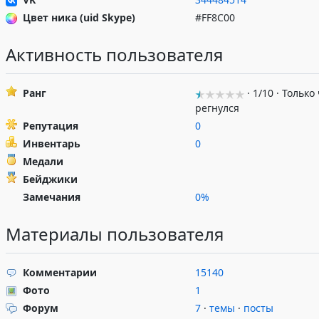
Цвет ника (uid Skype)
#FF8C00
Активность пользователя
Ранг
· 1/10 · Только
регнулся
Репутация
0
Инвентарь
0
Медали
Бейджики
Замечания
0%
Материалы пользователя
Комментарии
15140
Фото
1
Форум
7
·
темы
·
посты