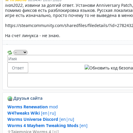
Друзья сайта
Worms Renewation
mod
W4Tweaks Wiki
[en|ru]
Worms Universe Discord
[en|ru]
Worms 4 Mayhem Tweaking Mods
[en]
Tajemnice Worms 4
[pl]