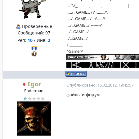
.... `\\_,---------,---------,--------------------|
....../...GAME... /\'|......../\'
...../...GAME... /..`\\.... /\'
..../...GAME.../`-------\'
Проверенные
.../...GAME.../
Сообщений:
97
../...GAME.../
Реп:
10
/ Инв:
2
.( _______
^Gamer^
Egor
Опубликовано: 15.02.2012, 19:45:57
Enderman
файлы и форум