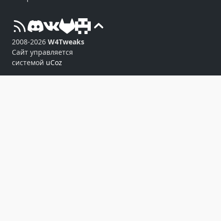
2008-2026
W4Tweaks
Сайт управляется
системой
uCoz