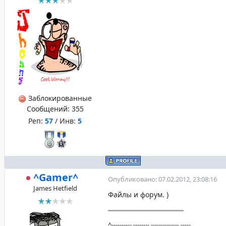
Заблокированные
Сообщений:
355
Реп:
57
/ Инв:
5
^Gamer^
Опубликовано: 07.02.2012, 23:08:16
James Hetfield
Файлы и форум. )
^----------,--------,--------------,-----