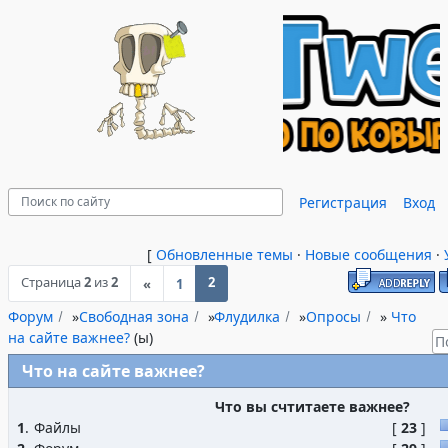
Регистрация
Вход
[
Обновленные темы
·
Новые сообщения
·
Страница
2
из
2
2
«
1
Форум
»
Свободная зона
»
Флудилка
»
Опросы
»
Что
на сайте важнее?
(ы)
Что на сайте важнее?
Что вы счтитаете важнее?
1
.
Файлы
[
23
]