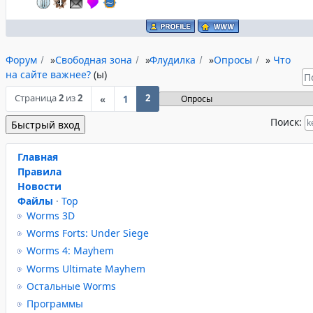
Форум
»
Свободная зона
»
Флудилка
»
Опросы
»
Что
на сайте важнее?
(ы)
Страница
2
из
2
2
«
1
Поиск:
Главная
Правила
Новости
Файлы
·
Top
Worms 3D
Worms Forts: Under Siege
Worms 4: Mayhem
Worms Ultimate Mayhem
Остальные Worms
Программы