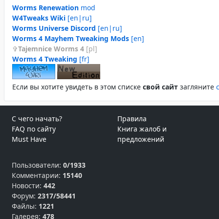
Worms Renewation
mod
W4Tweaks Wiki
[en|ru]
Worms Universe Discord
[en|ru]
Worms 4 Mayhem Tweaking Mods
[en]
Tajemnice Worms 4
[pl]
Worms 4 Tweaking
[fr]
Если вы хотите увидеть в этом спиcке
свой сайт
загляните
С чего начать?
Правила
FAQ по сайту
Книга жалоб и
Must Have
предложений
Пользователи:
0/1933
Комментарии:
15140
Новости:
442
Форум:
2317/58441
Файлы:
1221
Галерея:
478