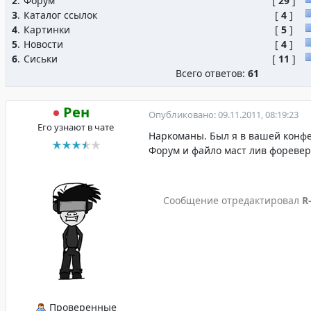
2
.
Форум
[
29
]
3
.
Каталог ссылок
[
4
]
4
.
Картинки
[
5
]
5
.
Новости
[
4
]
6
.
Сиськи
[
11
]
Всего ответов:
61
Рен
Опубликовано: 09.11.2011, 08:19:23
Его узнают в чате
Наркоманы. Был я в вашей конфе
Форум и файло маст лив форевер
Сообщение отредактировал
R
Проверенные