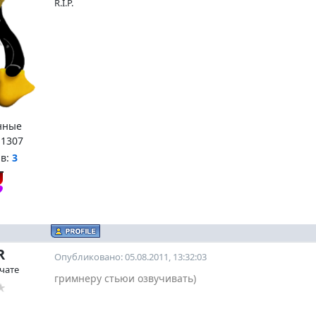
R.I.P.
нные
:
1307
нв:
3
R
Опубликовано: 05.08.2011, 13:32:03
 чате
гримнеру стьюи озвучивать)