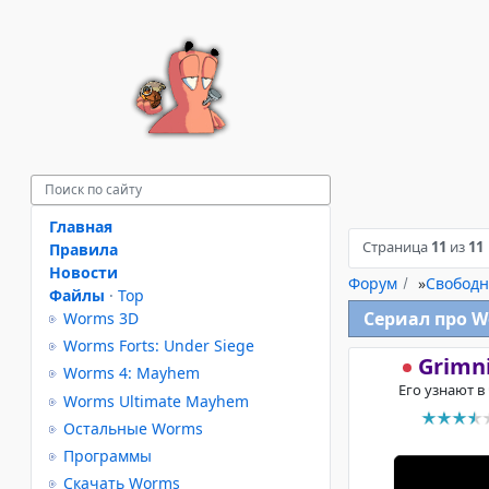
Главная
Страница
11
из
11
Правила
Новости
Форум
»
Свободн
Файлы
·
Top
Сериал про 
Worms 3D
Worms Forts: Under Siege
Grimn
Worms 4: Mayhem
Его узнают в
Worms Ultimate Mayhem
Остальные Worms
Программы
Скачать Worms