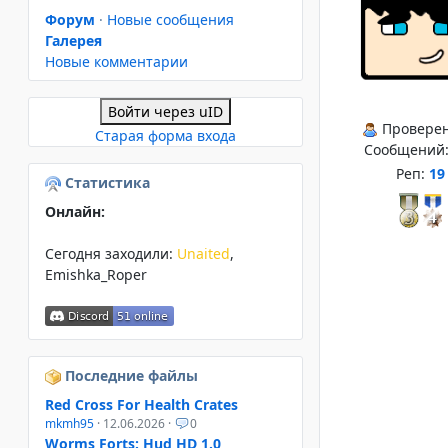
Форум
·
Новые сообщения
Галерея
Новые комментарии
Войти через uID
Провере
Старая форма входа
Сообщений
Реп:
19
Статистика
Онлайн:
Сегодня заходили:
Unaited
,
Emishka_Roper
Последние файлы
Red Cross For Health Crates
mkmh95
· 12.06.2026 ·
0
Worms Forts: Hud HD 1.0