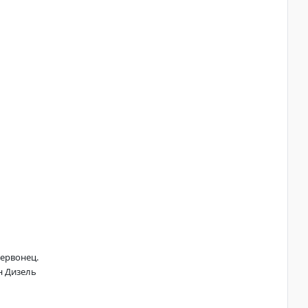
ервонец.
н Дизель