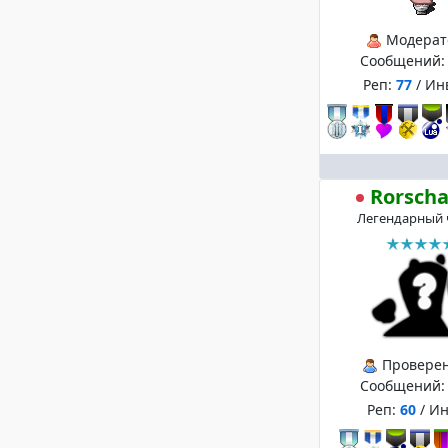
Модерат
Сообщений
Реп:
77
/ Ин
Rorsch
Легендарный 
Провере
Сообщений
Реп:
60
/ И