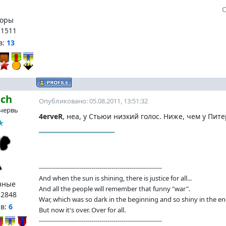
оры
:
1511
в:
13
ach
Опубликовано: 05.08.2011, 13:51:32
червь
4erveR
, неа, у Стьюи низкий голос. Ниже, чем у Пите
-------------------------------------------------------------
And when the sun is shining, there is justice for all...
нные
And all the people will remember that funny "war".
:
2848
War, which was so dark in the beginning and so shiny in the en
нв:
6
But now it's over. Over for all.
-------------------------------------------------------------