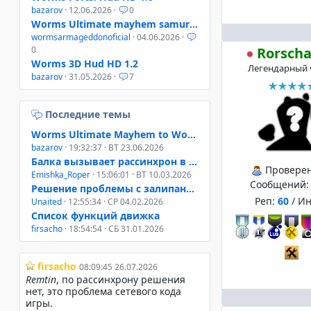
bazarov
· 12.06.2026 ·
0
Worms Ultimate mayhem samurai helmet
wormsarmageddonoficial
· 04.06.2026 ·
Rorsch
0
Worms 3D Hud HD 1.2
Легендарный 
bazarov
· 31.05.2026 ·
7
Последние темы
Worms Ultimate Mayhem to Worms 4 Mayhem
bazarov
· 19:32:37 · ВТ 23.06.2026
Балка вызывает рассинхрон в онлайне W3D, W4M, WUM
Провере
Emishka_Roper
· 15:06:01 · ВТ 10.03.2026
Сообщений
Решение проблемы с залипанием клавиш при свернутом окне
Реп:
60
/ И
Unaited
· 12:55:34 · СР 04.02.2026
Список функций движка
firsacho
· 18:54:54 · СБ 31.01.2026