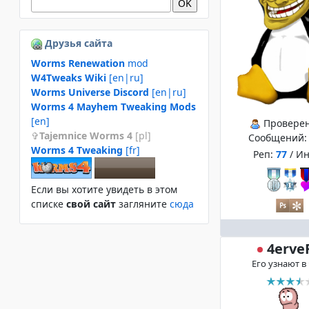
Друзья сайта
Worms Renewation
mod
W4Tweaks Wiki
[en|ru]
Worms Universe Discord
[en|ru]
Worms 4 Mayhem Tweaking Mods
[en]
Провере
Tajemnice Worms 4
[pl]
Сообщений
Worms 4 Tweaking
[fr]
Реп:
77
/ И
Если вы хотите увидеть в этом
спиcке
свой сайт
загляните
сюда
4erve
Его узнают в