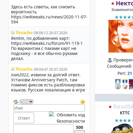
Нект
Знаменито
Провере
Сообщений
Реп:
21
ReadM
КТТС
500