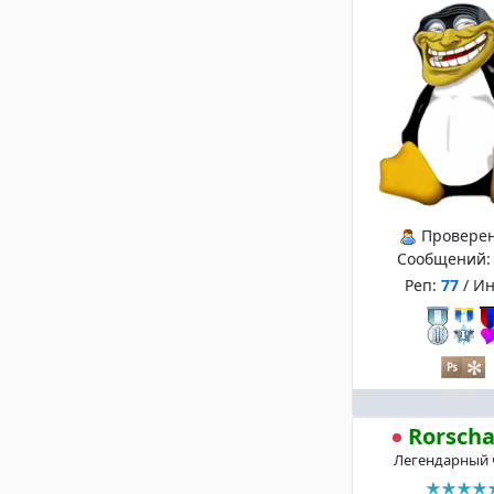
Провере
Сообщений
Реп:
77
/ И
Rorsch
Легендарный 