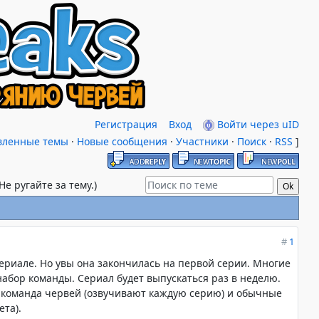
Регистрация
Вход
Войти через uID
вленные темы
·
Новые сообщения
·
Участники
·
Поиск
·
RSS
]
(Не ругайте за тему.)
#
1
сериале. Но увы она закончилась на первой серии. Многие
 набор команды. Сериал будет выпускаться раз в неделю.
я команда червей (озвучивают каждую серию) и обычные
ета).