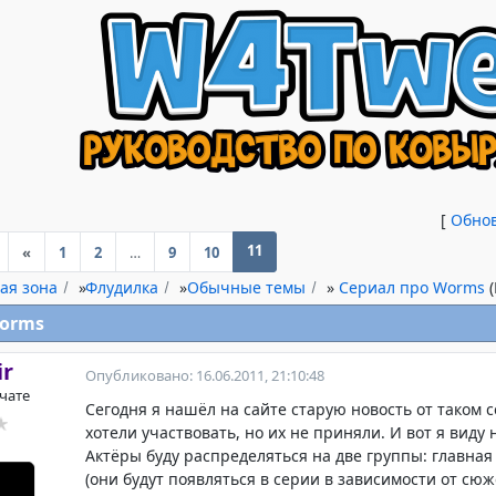
[
Обно
11
«
1
2
…
9
10
ая зона
»
Флудилка
»
Обычные темы
»
Сериал про Worms
Worms
ir
Опубликовано: 16.06.2011, 21:10:48
 чате
Сегодня я нашёл на сайте старую новость от таком 
хотели участвовать, но их не приняли. И вот я виду
Актёры буду распределяться на две группы: главна
(они будут появляться в серии в зависимости от сюж