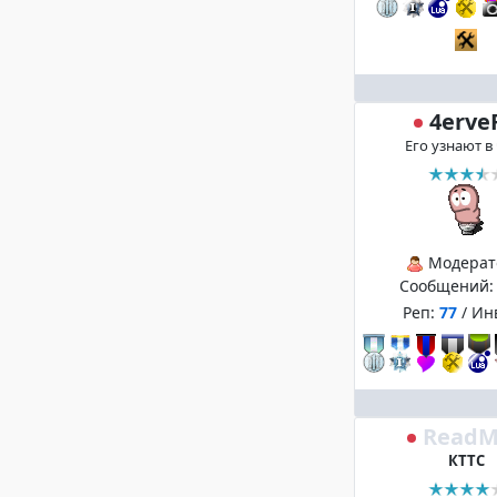
4erve
Его узнают в
Модерат
Сообщений
Реп:
77
/ Ин
ReadM
КТТС