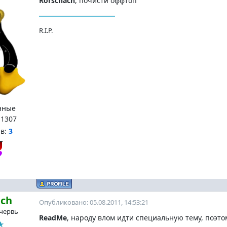
Rorschach
, почисти оффтоп
R.I.P.
нные
:
1307
нв:
3
ach
Опубликовано: 05.08.2011, 14:53:21
червь
ReadMe
, народу влом идти специальную тему, поэто