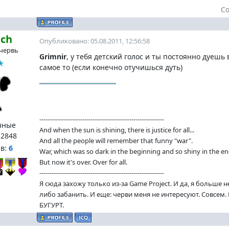
С
ach
Опубликовано: 05.08.2011, 12:56:58
червь
Grimnir
, у тебя детский голос и ты постоянно дуешь
самое то (если конечно отучишься дуть)
-------------------------------------------------------------
нные
And when the sun is shining, there is justice for all...
:
2848
And all the people will remember that funny "war".
нв:
6
War, which was so dark in the beginning and so shiny in the en
But now it's over. Over for all.
-------------------------------------------------------------
Я сюда захожу только из-за Game Project. И да, я больше 
либо забанить. И еще: черви меня не интересуют. Совсем
БУГУРТ.