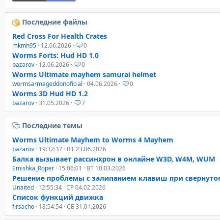
Последние файлы
Red Cross For Health Crates
mkmh95
· 12.06.2026 ·
0
Worms Forts: Hud HD 1.0
bazarov
· 12.06.2026 ·
0
Worms Ultimate mayhem samurai helmet
wormsarmageddonoficial
· 04.06.2026 ·
0
Worms 3D Hud HD 1.2
bazarov
· 31.05.2026 ·
7
Последние темы
Worms Ultimate Mayhem to Worms 4 Mayhem
bazarov
· 19:32:37 · ВТ 23.06.2026
Балка вызывает рассинхрон в онлайне W3D, W4M, WUM
Emishka_Roper
· 15:06:01 · ВТ 10.03.2026
Решение проблемы с залипанием клавиш при свернуто
Unaited
· 12:55:34 · СР 04.02.2026
Список функций движка
firsacho
· 18:54:54 · СБ 31.01.2026