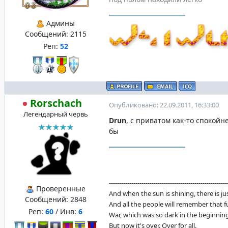
Админы
Сообщений:
2115
Реп:
52
Rorschach
Опубликовано: 22.09.2011, 16:33:00
Легендарный червь
Drun
, с приватом как-то спокойн
бы
----------------------------------------------------------
Проверенные
And when the sun is shining, there is justi
Сообщений:
2848
And all the people will remember that f
Реп:
60
/ Инв:
6
War, which was so dark in the beginning
But now it's over. Over for all.