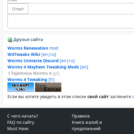
Друзья сайта
Worms Renewation
mod
W4Tweaks Wiki
[en|ru]
Worms Universe Discord
[en|ru]
Worms 4 Mayhem Tweaking Mods
[en]
Tajemnice Worms 4
[pl]
Worms 4 Tweaking
[fr]
Если вы хотите увидеть в этом спиcке
свой сайт
загляните
С чего начать?
Правила
FAQ по сайту
Книга жалоб и
Must Have
предложений