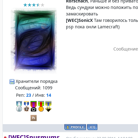
Rorschach
, Раньше и без привато
Ведь сундуки можно положить по
замаскировать
[WEC]SonicX
Там говорилось тольк
psp пока онли Lamecraft)
Сообщение
Хранители порядка
Сообщений:
1099
Реп:
23
/ Инв:
14
[WEC]Snusmumr