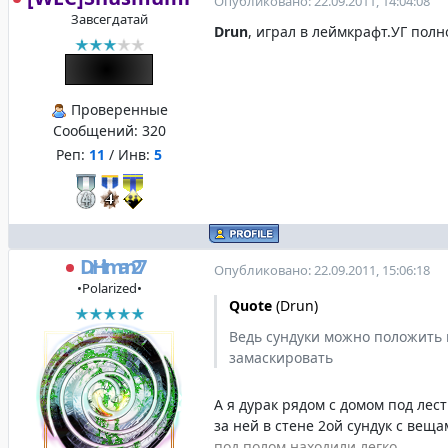
Опубликовано: 22.09.2011, 14:04:08
Завсегдатай
Drun
, играл в леймкрафт.УГ полн
Проверенные
Сообщений:
320
Реп:
11
/ Инв:
5
DrHitman27
Опубликовано: 22.09.2011, 15:06:18
•Polarized•
Quote
(
Drun
)
Ведь сундуки можно положить 
замаскировать
А я дурак рядом с домом под лес
за ней в стене 2ой сундук с вещ
под полом находили легко