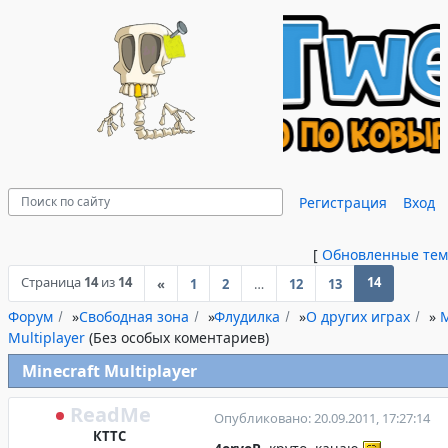
Регистрация
Вход
[
Обновленные те
Страница
14
из
14
14
«
1
2
…
12
13
Форум
»
Свободная зона
»
Флудилка
»
О других играх
»
M
Multiplayer
(Без особых коментариев)
Minecraft Multiplayer
ReadMe
Опубликовано: 20.09.2011, 17:27:14
КТТС