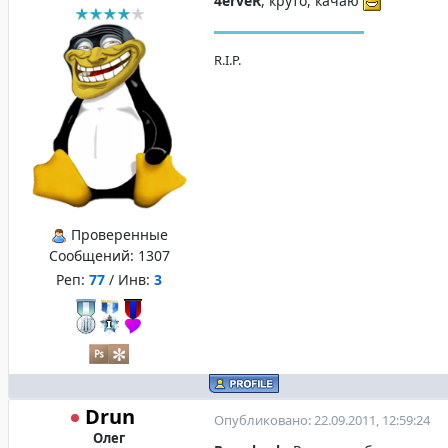
4erveR
, круто, качаю
R.I.P.
Проверенные
Сообщений:
1307
Реп:
77
/ Инв:
3
Drun
Опубликовано: 22.09.2011, 12:59:24
Олег