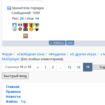
Хранители порядка
Сообщений:
1099
Реп:
23
/ Инв:
14
Форум
»
Свободная зона
»
Флудилка
»
О других играх
»
M
Multiplayer
(Без особых коментариев)
Страница
14
из
14
14
«
1
2
…
12
13
Главная
Правила
Новости
Файлы
·
Top