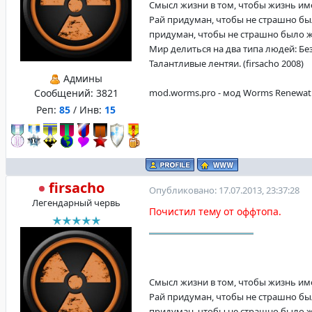
Смысл жизни в том, чтобы жизнь имела
Рай придуман, чтобы не страшно бы
придуман, чтобы не страшно было жит
Мир делиться на два типа людей: Б
Талантливые лентяи. (firsacho 2008)
Админы
Сообщений:
3821
mod.worms.pro - мод Worms Renewat
Реп:
85
/ Инв:
15
firsacho
Опубликовано: 17.07.2013, 23:37:28
Легендарный червь
Почистил тему от оффтопа.
Смысл жизни в том, чтобы жизнь имела
Рай придуман, чтобы не страшно бы
придуман, чтобы не страшно было жит