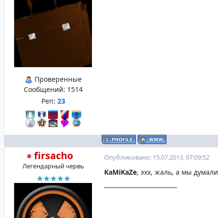
Проверенные
Сообщений:
1514
Реп:
23
firsacho
Опубликовано: 15.07.2013, 07:09:52
Легендарный червь
KaMiKaZe
, эхх, жаль, а мы думал