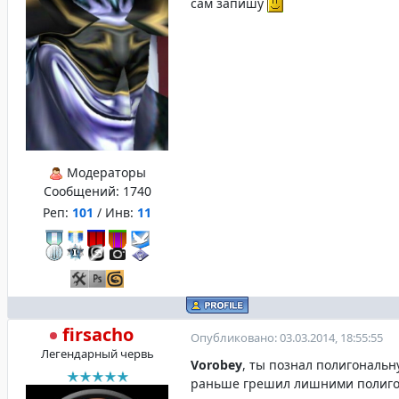
сам запишу
Модераторы
Сообщений:
1740
Реп:
101
/ Инв:
11
firsacho
Опубликовано: 03.03.2014, 18:55:55
Легендарный червь
Vorobey
, ты познал полигональ
раньше грешил лишними полиго