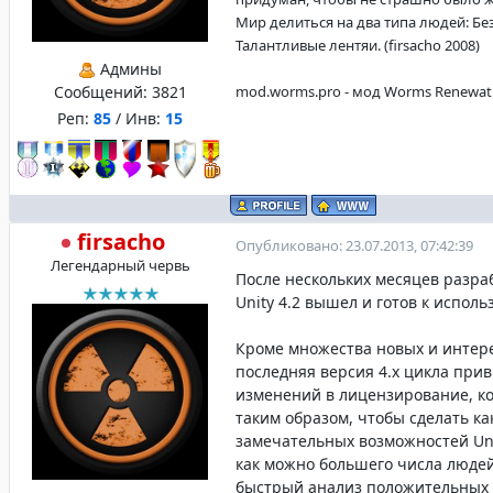
Мир делиться на два типа людей: Б
Талантливые лентяи. (firsacho 2008)
Админы
Сообщений:
3821
mod.worms.pro - мод Worms Renewat
Реп:
85
/ Инв:
15
firsacho
Опубликовано: 23.07.2013, 07:42:39
Легендарный червь
После нескольких месяцев разра
Unity 4.2 вышел и готов к испол
Кроме множества новых и интер
последняя версия 4.x цикла при
изменений в лицензирование, к
таким образом, чтобы сделать к
замечательных возможностей Uni
как можно большего числа люде
быстрый анализ положительных 