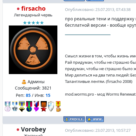
firsacho
Опубликовано: 23.07.2013, 07:43:38
Легендарный червь
про реальные тени и поддержку
бесплатной версии - вообще крут
Смысл жизни в том, чтобы жизнь имела
Рай придуман, чтобы не страшно бы
придуман, чтобы не страшно было жит
Мир делиться на два типа людей: Б
Админы
Талантливые лентяи. (firsacho 2008)
Сообщений:
3821
mod.worms.pro - мод Worms Renewat
Реп:
85
/ Инв:
15
Vorobey
Опубликовано: 23.07.2013, 10:57:27
Жестокий