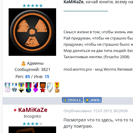
KaMiKaZe
, качай юнити, всему н
Смысл жизни в том, чтобы жизнь имела
Рай придуман, чтобы не страшно бы
придуман, чтобы не страшно было жит
Мир делиться на два типа людей: Б
Талантливые лентяи. (firsacho 2008)
Админы
Сообщений:
3821
mod.worms.pro - мод Worms Renewat
Реп:
85
/ Инв:
15
KaMiKaZe
Опубликовано: 15.07.2013, 00:29:00
Incognito
Посмотрел что-то здесь, что-то т
доту поиграю.