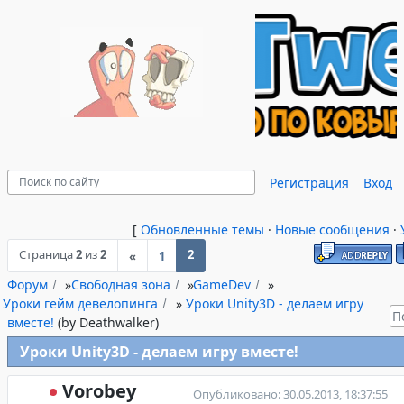
Регистрация
Вход
[
Обновленные темы
·
Новые сообщения
·
Страница
2
из
2
2
«
1
Форум
»
Свободная зона
»
GameDev
»
Уроки гейм девелопинга
»
Уроки Unity3D - делаем игру
вместе!
(by Deathwalker)
Уроки Unity3D - делаем игру вместе!
Vorobey
Опубликовано: 30.05.2013, 18:37:55