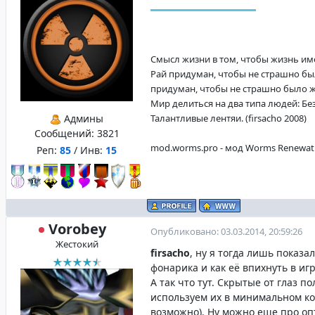
Смысл жизни в том, чтобы жизнь имела
Рай придуман, чтобы не страшно бы
придуман, чтобы не страшно было жит
Мир делиться на два типа людей: Б
Админы
Талантливые лентяи. (firsacho 2008)
Сообщений:
3821
mod.worms.pro - мод Worms Renewat
Реп:
85
/ Инв:
15
Vorobey
Опубликовано: 03.03.2014, 20:59:26
Жестокий
firsacho
, ну я тогда лишь показал
фонарика и как её впихнуть в игр
А так что тут. Скрытые от глаз п
используем их в минимальном ко
возможно). Ну можно еще про о