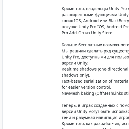
Кроме того, владельцы Unity Pro
расширенными функциями Unity
своих IOS, Android или BlackBerr
покупке Unity Pro IOS, Android Pr
Pro Add-On из Unity Store.
Больше бесплатных возможност
Мы решили сделать ряд сущест
Unity Pro, доступными для польз
версии Unity:
Realtime shadows (one-directional 
shadows only).
Text-based serialization of materia
for easier version control.
NavMesh baking (OffMeshLinks still
Теперь, в играх созданных с по
версии Unity могут быть исполь
тени и разумная навигация игро
Кроме того, как разработчик, и