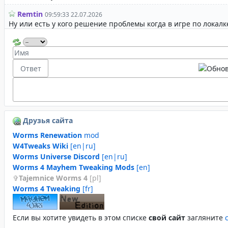
Друзья сайта
Worms Renewation
mod
W4Tweaks Wiki
[en|ru]
Worms Universe Discord
[en|ru]
Worms 4 Mayhem Tweaking Mods
[en]
Tajemnice Worms 4
[pl]
Worms 4 Tweaking
[fr]
Если вы хотите увидеть в этом спиcке
свой сайт
загляните