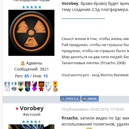
Vorobey
, браво-браво) будет вре
тему создания 2,5д платформера.
Смысл жизни в том, чтобы жизнь имела
Рай придуман, чтобы не страшно бы
придуман, чтобы не страшно было жит
Мир делиться на два типа людей: Б
Админы
Талантливые лентяи. (firsacho 2008)
Сообщений:
3821
mod.worms.pro - мод Worms Renewat
Реп:
85
/ Инв:
15
Vorobey
Опубликовано: 03.03.2014, 17:16:45
Жестокий
firsacho
, запили видео по 3дс ма
использование полигонов, удале