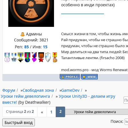
особенно в инди проектах)
Админы
Смысл жизни в том, чтобы жизнь имела
Сообщений:
3821
Рай придуман, чтобы не страшно бы
придуман, чтобы не страшно было жит
Реп:
85
/ Инв:
15
Мир делиться на два типа людей: Б
Талантливые лентяи. (firsacho 2008)
mod.worms.pro - мод Worms Renewat
Форум
»
Свободная зона
»
GameDev
»
Уроки гейм девелопинга
»
Уроки Unity3D - делаем игру
вместе!
(by Deathwalker)
Страница
2
из
2
2
«
1
Поиск: