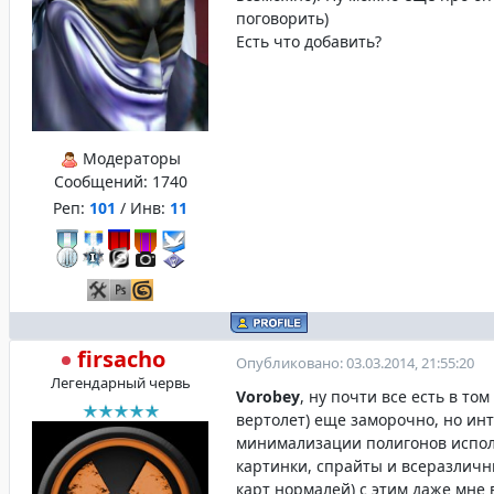
поговорить)
Есть что добавить?
Модераторы
Сообщений:
1740
Реп:
101
/ Инв:
11
firsacho
Опубликовано: 03.03.2014, 21:55:20
Легендарный червь
Vorobey
, ну почти все есть в том
вертолет) еще заморочно, но инт
минимализации полигонов испол
картинки, спрайты и всеразличн
карт нормалей) с этим даже мне 