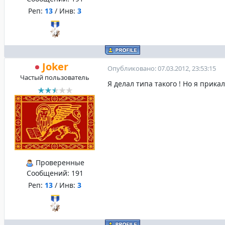
Реп:
13
/ Инв:
3
Joker
Опубликовано: 07.03.2012, 23:53:15
Частый пользователь
Я делал типа такого ! Но я прика
Проверенные
Сообщений:
191
Реп:
13
/ Инв:
3