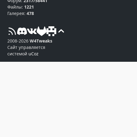
Форум:
2317/58441
Файлы:
1221
Галерея:
478
2008-2026
W4Tweaks
Сайт управляется
системой
uCoz