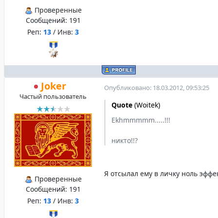
Проверенные
Сообщений:
191
Реп:
13
/ Инв:
3
Joker
Опубликовано: 18.03.2012, 09:53:25
Частый пользователь
Quote
(
Woitek
)
Ekhmmmmm.....!!!
никто!!?
Я отсылал ему в личку ноль эффе
Проверенные
Сообщений:
191
Реп:
13
/ Инв:
3