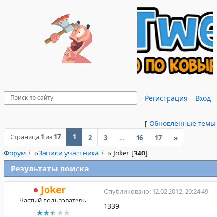
Регистрация
Вход
[
Обновленные темы
Страница
1
из
17
1
2
3
…
16
17
»
Форум
»
Записи участника
»
Joker [
340
]
Результаты поиска
Joker
Опубликовано: 12.02.2012, 20:24:49
Частый пользователь
1339