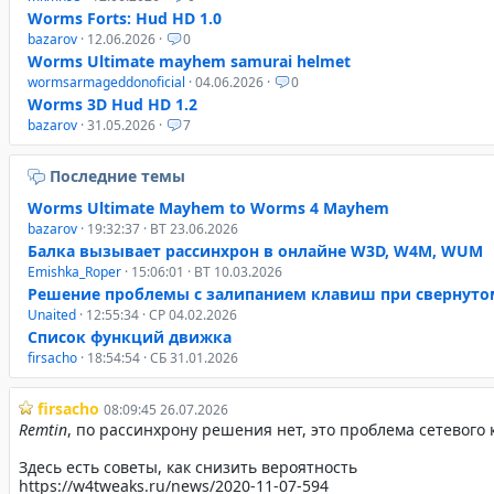
Worms Forts: Hud HD 1.0
bazarov
· 12.06.2026 ·
0
Worms Ultimate mayhem samurai helmet
wormsarmageddonoficial
· 04.06.2026 ·
0
Worms 3D Hud HD 1.2
bazarov
· 31.05.2026 ·
7
Последние темы
Worms Ultimate Mayhem to Worms 4 Mayhem
bazarov
· 19:32:37 · ВТ 23.06.2026
Балка вызывает рассинхрон в онлайне W3D, W4M, WUM
Emishka_Roper
· 15:06:01 · ВТ 10.03.2026
Решение проблемы с залипанием клавиш при свернуто
Unaited
· 12:55:34 · СР 04.02.2026
Список функций движка
firsacho
· 18:54:54 · СБ 31.01.2026