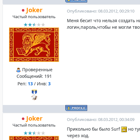
Joker
Опубликовано: 08.03.2012, 00:29:10
Частый пользователь
Меня бесит что нельзя создать 
логин,пароль,чтобы не могли тво
Проверенные
Сообщений:
191
Реп:
13
/ Инв:
3
Joker
Опубликовано: 08.03.2012, 00:34:09
Частый пользователь
Прикольно бы было Surf
но ту
через ход.