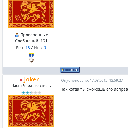
Проверенные
Сообщений:
191
Реп:
13
/ Инв:
3
Joker
Опубликовано: 17.03.2012, 12:59:27
Частый пользователь
Так когда ты сможешь его исправ