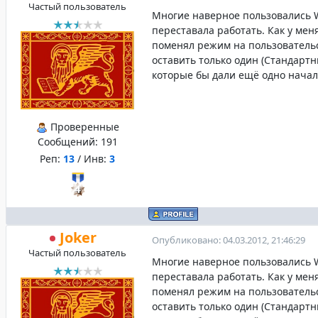
Частый пользователь
Многие наверное пользовались W
переставала работать. Как у меня
поменял режим на пользовательс
оставить только один (Стандартн
которые бы дали ещё одно начал
Проверенные
Сообщений:
191
Реп:
13
/ Инв:
3
Joker
Опубликовано: 04.03.2012, 21:46:29
Частый пользователь
Многие наверное пользовались W
переставала работать. Как у меня
поменял режим на пользовательс
оставить только один (Стандартн