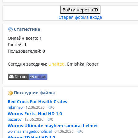
Войти через uID
Старая форма входа
Статистика
Онлайн всего:
1
Гостей:
1
Пользователей:
0
Сегодня заходили:
Unaited
,
Emishka_Roper
Последние файлы
Red Cross For Health Crates
mkmh95
· 12.06.2026 ·
0
Worms Forts: Hud HD 1.0
bazarov
· 12.06.2026 ·
0
Worms Ultimate mayhem samurai helmet
wormsarmageddonoficial
· 04.06.2026 ·
0
Worms 3D Hud HD 1.2