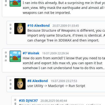
0
I ran into this already. But a surprising me in that y
xom_view. Why mask the earthquake and almost all 
weapons can not be imported.
#10
AlexBond
20.07.2009 01:33:45
0
Becouse Structure of Weapons is different, you c
import only same Structure, if trees is identical. 
can change Tree in 3DSMAX and then import.
#7
Woitek
19.07.2009 22:29:34
0
How do xom from xom3d? I know that you need to t
xom3d and export 3ds max v9, you can open it but
somehow I can not understand how to do this xom..
#8
AlexBond
19.07.2009 23:27:53
0
use Utility -> MaxScript -> Run Script
#35
DJNC97
20.08.2025 06:40:44
0