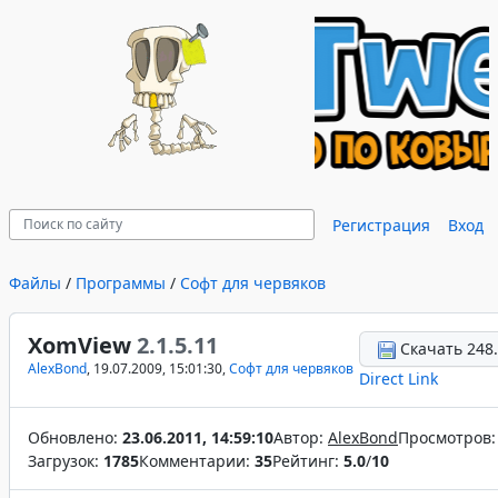
Регистрация
Вход
Файлы
/
Программы
/
Софт для червяков
XomView
2.1.5.11
Скачать 248.
AlexBond
, 19.07.2009, 15:01:30,
Софт для червяков
Direct Link
Обновлено:
23.06.2011, 14:59:10
Автор:
AlexBond
Просмотров
Загрузок:
1785
Комментарии:
35
Рейтинг:
5.0
/
10