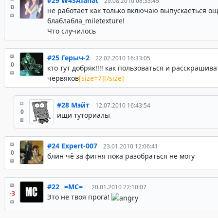
#29
W4SAfanat
29.08.2010 08:33:45
0
не работает как только включаю выпускаеться о
блаблабла_miletexture!
Что случилось
#25
Герыч-2
22.02.2010 16:33:05
0
кто тут добряк!!!! как пользоваться и расскрашива
червяков
[size=7][/size]
#28
Мэйт
12.07.2010 16:43:54
0
ищи туториалы
#24
Expert-007
23.01.2010 12:06:41
0
блин чё за фигня пока разобраться не могу
#22
_=MC=_
20.01.2010 22:10:07
-3
Это не твоя прога!