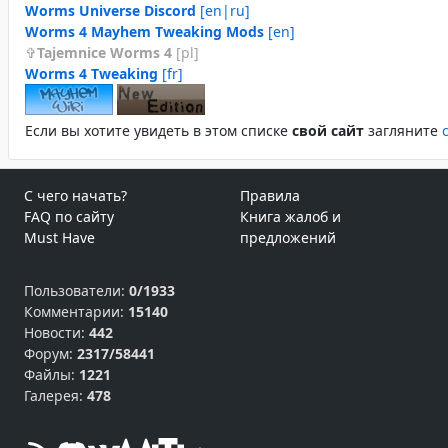
Worms Universe Discord
[en|ru]
Worms 4 Mayhem Tweaking Mods
[en]
Tajemnice Worms 4
[pl]
Worms 4 Tweaking
[fr]
Если вы хотите увидеть в этом спиcке
свой сайт
загляните
С чего начать?
Правила
FAQ по сайту
Книга жалоб и
Must Have
предложений
Пользователи:
0/1933
Комментарии:
15140
Новости:
442
Форум:
2317/58441
Файлы:
1221
Галерея:
478