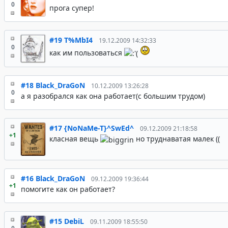
0
прога супер!
#19
T%MbI4
19.12.2009 14:32:33
0
как им пользоваться
#18
Black_DraGoN
10.12.2009 13:26:28
0
а я разобрался как она работает(с большим трудом)
#17
{NoNaMe-T}^SwEd^
09.12.2009 21:18:58
+1
класная вещь
но труднаватая малек ((
#16
Black_DraGoN
09.12.2009 19:36:44
+1
помогите как он работает?
#15
DebiL
09.11.2009 18:55:50