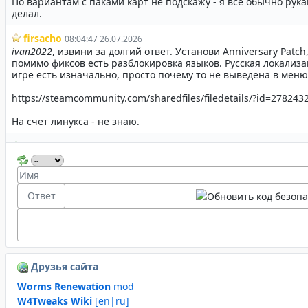
Друзья сайта
Worms Renewation
mod
W4Tweaks Wiki
[en|ru]