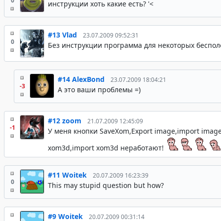
0
инструкции хоть какие есть? '<
#13
Vlad
23.07.2009 09:52:31
0
Без инструкции программа для некоторых бесполе
#14
AlexBond
23.07.2009 18:04:21
-3
А это ваши проблемы =)
#12
zoom
21.07.2009 12:45:09
-1
У меня кнопки SaveXom,Export image,import image
xom3d,import xom3d неработают!
#11
Woitek
20.07.2009 16:23:39
0
This may stupid question but how?
#9
Woitek
20.07.2009 00:31:14