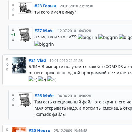
#23
Герыч
20.01.2010 23:19:30
0
ты кого имел вииду?
#27
Мэйт
12.07.2010 16:43:28
+1
а чья, твоя что ли???
#21
Vlad
10.01.2010 21:51:53
0
БЛИН В импорте получается какойто XOM3DS а к
от него прок он не одной программой не читается!!
#26
Мэйт
04.04.2010 10:06:28
0
Там есть специальный файл, это скрипт, его ч
MAX открывать надо, а потом ты сможешь отк
.xom3ds файлы
#20
Некто
25.12.2009 19:44:48