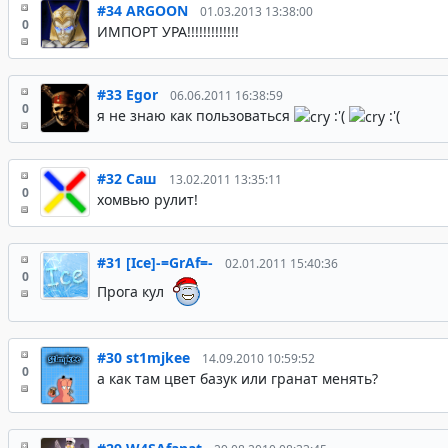
#34
ARGOON
01.03.2013 13:38:00
0
ИМПОРТ УРА!!!!!!!!!!!!!
#33
Egor
06.06.2011 16:38:59
0
я не знаю как пользоваться
:'(
:'(
#32
Саш
13.02.2011 13:35:11
0
хомвью рулит!
#31
[Ice]-=GrAf=-
02.01.2011 15:40:36
0
Прога кул
#30
st1mjkee
14.09.2010 10:59:52
0
а как там цвет базук или гранат менять?