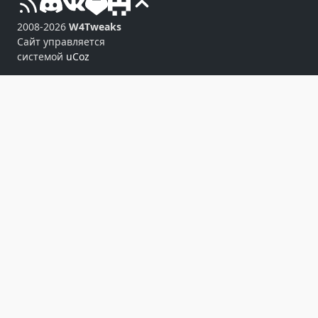
2008-2026
W4Tweaks
Сайт управляется
системой
uCoz